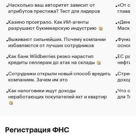
Насколько ваш авторитет зависит от
«От спо
атрибутов престижа? Тест для лидеров
глава к
Казино проиграло. Как ИИ-агенты
«Деньги
разрушают букмекерскую индустрию
Маск в 
Выживают сильнейших. Почему компании
Функции
избавляются от лучших сотрудников
основ э
Как банк Wildberries резко нарастил
ЕС раз
кредиты селлерам до атак на склады
нефти —
Сотрудники открыли новый способ вредить
Стресс 
компаниям. Зачем им это
доходов
Как налоговики ищут доходы
Что обв
неработающих покупателей яхт и квартир
для Tel
Регистрация ФНС