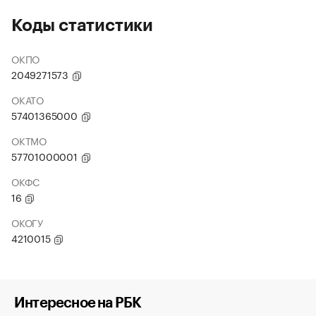
Коды статистики
ОКПО
2049271573
ОКАТО
57401365000
ОКТМО
57701000001
ОКФС
16
ОКОГУ
4210015
Интересное на РБК