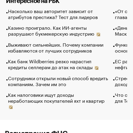
Интересное на РБК
Насколько ваш авторитет зависит от
«От спо
атрибутов престижа? Тест для лидеров
глава к
Казино проиграло. Как ИИ-агенты
«Деньги
разрушают букмекерскую индустрию
Маск в 
Выживают сильнейших. Почему компании
Функции
избавляются от лучших сотрудников
основ э
Как банк Wildberries резко нарастил
ЕС раз
кредиты селлерам до атак на склады
нефти —
Сотрудники открыли новый способ вредить
Стресс 
компаниям. Зачем им это
доходов
Как налоговики ищут доходы
Что обв
неработающих покупателей яхт и квартир
для Tel