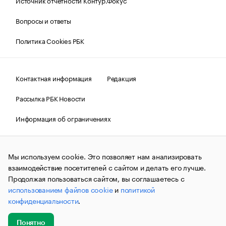
Источник отчетности Контур.Фокус
Вопросы и ответы
Политика Cookies РБК
Контактная информация
Редакция
Рассылка РБК Новости
Информация об ограничениях
Правовая информация
О соблюдении авторских прав
Мы используем cookie. Это позволяет нам анализировать
© АО «РОСБИЗНЕСКОНСАЛТИНГ»,
1995–2026.
Сообщения
и материалы информационного агентства «РБК»
взаимодействие посетителей с сайтом и делать его лучше.
(зарегистрировано Федеральной службой по надзору в сфере
Продолжая пользоваться сайтом, вы соглашаетесь с
связи, информационных технологий и массовых
использованием файлов cookie
и
политикой
коммуникаций (Роскомнадзор) 09.12.2015 за номером ИА
№ФС77-63848) сопровождаются пометкой «РБК». Отдельные
конфиденциальности
.
публикации могут содержать информацию,
не предназначенную для пользователей
до 18 лет.
companycardsfeedback@rbc.ru
Понятно