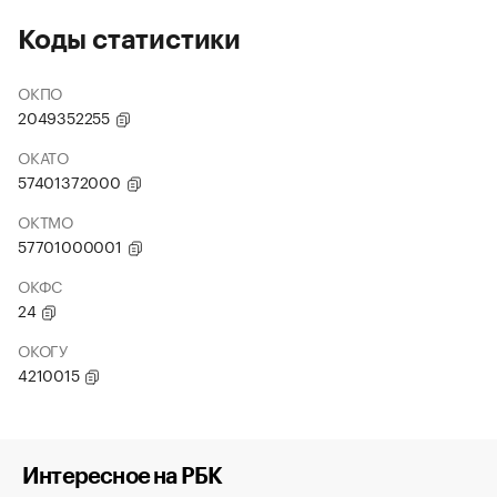
Коды статистики
ОКПО
2049352255
ОКАТО
57401372000
ОКТМО
57701000001
ОКФС
24
ОКОГУ
4210015
Интересное на РБК