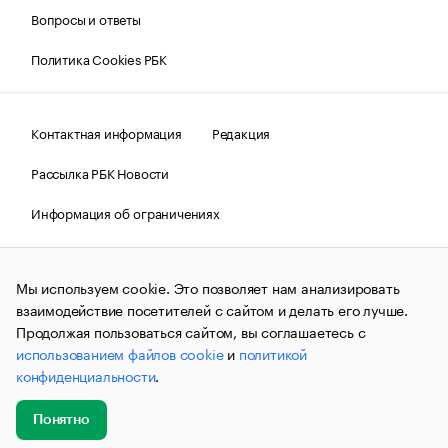
Вопросы и ответы
Политика Cookies РБК
Контактная информация
Редакция
Рассылка РБК Новости
Информация об ограничениях
Правовая информация
О соблюдении авторских прав
Мы используем cookie. Это позволяет нам анализировать
© АО «РОСБИЗНЕСКОНСАЛТИНГ»,
1995–2026.
Сообщения
и материалы информационного агентства «РБК»
взаимодействие посетителей с сайтом и делать его лучше.
(зарегистрировано Федеральной службой по надзору в сфере
Продолжая пользоваться сайтом, вы соглашаетесь с
связи, информационных технологий и массовых
использованием файлов cookie
и
политикой
коммуникаций (Роскомнадзор) 09.12.2015 за номером ИА
№ФС77-63848) сопровождаются пометкой «РБК». Отдельные
конфиденциальности
.
публикации могут содержать информацию,
не предназначенную для пользователей
до 18 лет.
companycardsfeedback@rbc.ru
Понятно
Добавить