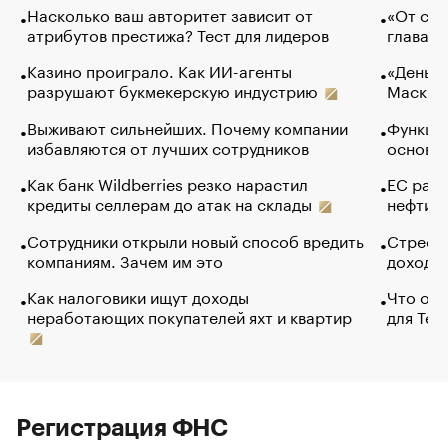
Насколько ваш авторитет зависит от
«От спо
атрибутов престижа? Тест для лидеров
глава к
Казино проиграло. Как ИИ-агенты
«Деньги
разрушают букмекерскую индустрию
Маск в 
Выживают сильнейших. Почему компании
Функции
избавляются от лучших сотрудников
основ э
Как банк Wildberries резко нарастил
ЕС раз
кредиты селлерам до атак на склады
нефти —
Сотрудники открыли новый способ вредить
Стресс 
компаниям. Зачем им это
доходов
Как налоговики ищут доходы
Что обв
неработающих покупателей яхт и квартир
для Tel
Регистрация ФНС