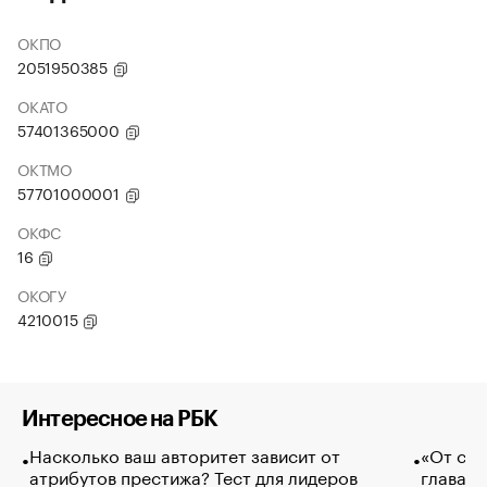
ОКПО
2051950385
ОКАТО
57401365000
ОКТМО
57701000001
ОКФС
16
ОКОГУ
4210015
Интересное на РБК
Насколько ваш авторитет зависит от
«От спо
атрибутов престижа? Тест для лидеров
глава к