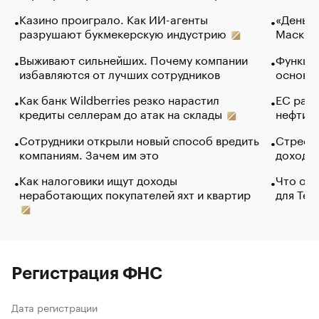
Казино проиграло. Как ИИ-агенты
«Деньги
разрушают букмекерскую индустрию
Маск в 
Выживают сильнейших. Почему компании
Функции
избавляются от лучших сотрудников
основ э
Как банк Wildberries резко нарастил
ЕС раз
кредиты селлерам до атак на склады
нефти —
Сотрудники открыли новый способ вредить
Стресс 
компаниям. Зачем им это
доходов
Как налоговики ищут доходы
Что обв
неработающих покупателей яхт и квартир
для Tel
Регистрация ФНС
Дата регистрации