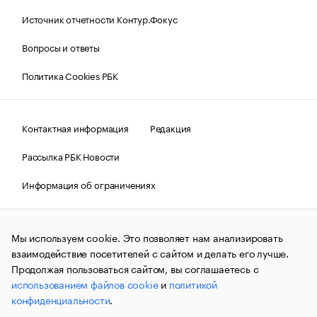
Источник отчетности Контур.Фокус
Вопросы и ответы
Политика Cookies РБК
Контактная информация
Редакция
Рассылка РБК Новости
Информация об ограничениях
Правовая информация
О соблюдении авторских прав
Мы используем cookie. Это позволяет нам анализировать
© АО «РОСБИЗНЕСКОНСАЛТИНГ»,
1995–2026.
Сообщения
и материалы информационного агентства «РБК»
взаимодействие посетителей с сайтом и делать его лучше.
(зарегистрировано Федеральной службой по надзору в сфере
Продолжая пользоваться сайтом, вы соглашаетесь с
связи, информационных технологий и массовых
использованием файлов cookie
и
политикой
коммуникаций (Роскомнадзор) 09.12.2015 за номером ИА
№ФС77-63848) сопровождаются пометкой «РБК». Отдельные
конфиденциальности
.
публикации могут содержать информацию,