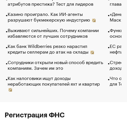
атрибутов престижа? Тест для лидеров
глава к
Казино проиграло. Как ИИ-агенты
«Деньги
разрушают букмекерскую индустрию
Маск в 
Выживают сильнейших. Почему компании
Функции
избавляются от лучших сотрудников
основ э
Как банк Wildberries резко нарастил
ЕС раз
кредиты селлерам до атак на склады
нефти —
Сотрудники открыли новый способ вредить
Стресс 
компаниям. Зачем им это
доходов
Как налоговики ищут доходы
Что обв
неработающих покупателей яхт и квартир
для Tel
Регистрация ФНС