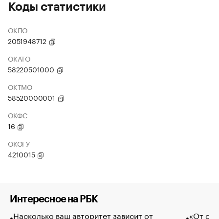
Коды статистики
ОКПО
2051948712
ОКАТО
58220501000
ОКТМО
58520000001
ОКФС
16
ОКОГУ
4210015
Интересное на РБК
Насколько ваш авторитет зависит от
«От спо