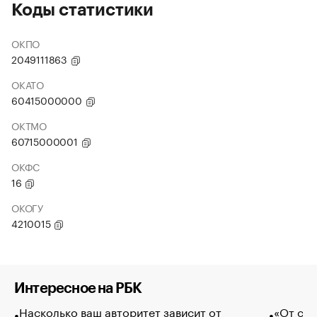
Коды статистики
ОКПО
2049111863
ОКАТО
60415000000
ОКТМО
60715000001
ОКФС
16
ОКОГУ
4210015
Интересное на РБК
Насколько ваш авторитет зависит от
«От спо