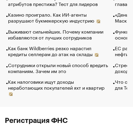
атрибутов престижа? Тест для лидеров
глава к
Казино проиграло. Как ИИ-агенты
«Деньги
разрушают букмекерскую индустрию
Маск в 
Выживают сильнейших. Почему компании
Функции
избавляются от лучших сотрудников
основ э
Как банк Wildberries резко нарастил
ЕС раз
кредиты селлерам до атак на склады
нефти —
Сотрудники открыли новый способ вредить
Стресс 
компаниям. Зачем им это
доходов
Как налоговики ищут доходы
Что обв
неработающих покупателей яхт и квартир
для Tel
Регистрация ФНС