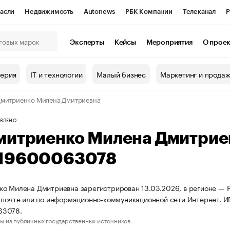
асли
Недвижимость
Autonews
РБК Компании
Телеканал
Р
К Курсы
РБК Life
Тренды
Визионеры
Национальные проекты
Эксперты
Кейсы
Мероприятия
О прое
онный клуб
Исследования
Кредитные рейтинги
Франшизы
Г
терия
IT и технологии
Малый бизнес
Маркетинг и прода
Проверка контрагентов
Политика
Экономика
Бизнес
митриенко Милена Дмитриевна
ы
ВЛЕНО
митриенко Милена Дмитрие
19600063078
о Милена Дмитриевна зарегистрирован 13.03.2026, в регионе — Ро
 почте или по информационно-коммуникационной сети Интернет. 
63078.
ы из публичных государственных источников.