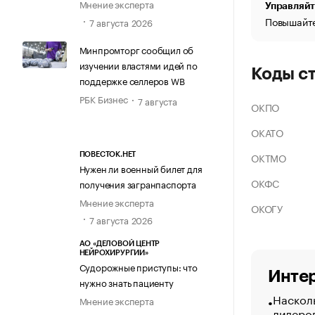
Мнение эксперта
Управляйт
Повышайте
7 августа 2026
Минпромторг сообщил об
изучении властями идей по
Коды с
поддержке селлеров WB
РБК Бизнес
7 августа
ОКПО
ОКАТО
ОКТМО
ПОВЕСТОК.НЕТ
Нужен ли военный билет для
ОКФС
получения загранпаспорта
Мнение эксперта
ОКОГУ
7 августа 2026
АО «ДЕЛОВОЙ ЦЕНТР
НЕЙРОХИРУРГИИ»
Судорожные приступы: что
Интер
нужно знать пациенту
Насколь
Мнение эксперта
лидеро