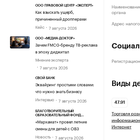
Наименование
ООО ПРАВОВОЙ ЦЕНТР «ЭКСПЕРТ»
Как взыскать ущерб,
органа
причиненный дропперами
Адрес налого
Кейс
7 августа 2026
ООО «МЕДИА-ДОКТОР»
Зачем FMCG-бренду ТВ-реклама
Социал
в эпоху диджитал
Мнение эксперта
Регистрацио
7 августа 2026
СВОЙ БАНК
Виды д
Эквайринг простыми словами:
что нужно знать бизнесу
Интервью
7 августа 2026
47.91
БЛАГОТВОРИТЕЛЬНЫЙ
Торговля роз
ОБРАЗОВАТЕЛЬНЫЙ ФОНД
информацион
«МАРХАМАТ»
«Мархамат» провел летние
Интернет
смены для детей с ОВЗ
Новость
7 августа 2026