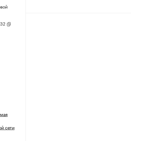
овой
/32
емая
й сети