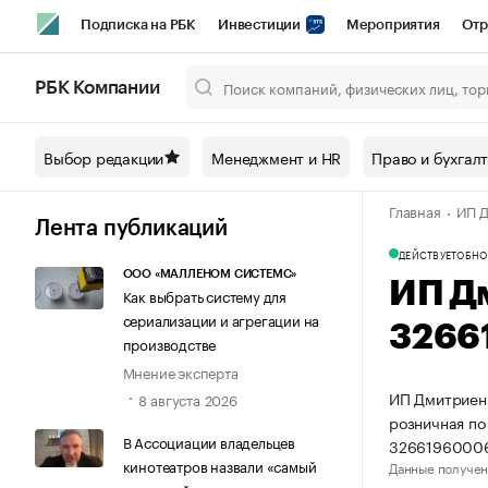
Подписка на РБК
Инвестиции
Мероприятия
Отр
Спорт
Школа управления РБК
РБК Образование
РБ
РБК Компании
Город
Стиль
Крипто
РБК Бизнес-среда
Дискусси
Выбор редакции
Менеджмент и HR
Право и бухгал
Спецпроекты СПб
Конференции СПб
Спецпроекты
Главная
ИП Д
Технологии и медиа
Финансы
Рынок наличной валют
Лента публикаций
ДЕЙСТВУЕТ
ОБНО
ООО «МАЛЛЕНОМ СИСТЕМС»
ИП Д
Как выбрать систему для
сериализации и агрегации на
3266
производстве
Мнение эксперта
ИП Дмитриенк
8 августа 2026
розничная по
В Ассоциации владельцев
3266196000
кинотеатров назвали «самый
Данные получен