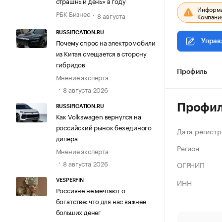
страшный день» в году
Информац
РБК Бизнес
8 августа
Компания
RUSSIFICATION.RU
Почему спрос на электромобили
Управ
из Китая смещается в сторону
гибридов
Профиль
Мнение эксперта
8 августа 2026
Профи
RUSSIFICATION.RU
Как Volkswagen вернулся на
российский рынок без единого
Дата регистр
дилера
Регион
Мнение эксперта
8 августа 2026
ОГРНИП
ИНН
VESPERFIN
Россияне не мечтают о
богатстве: что для нас важнее
больших денег