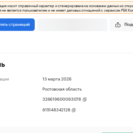
ия носит справочный характер и сгенерирована на основании данных из откр
 не является пользователем и не имеет деловых отношений с сервисом РБК Ко
Под
лять страницей
ль
ации
13 марта 2026
Ростовская область
326619600063078
615148342128