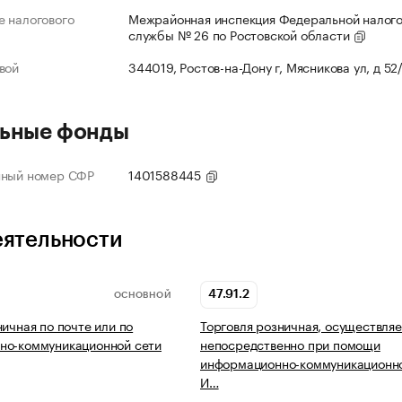
 налогового
Межрайонная инспекция Федеральной налог
службы № 26 по Ростовской области
вой
344019, Ростов-на-Дону г, Мясникова ул, д 52
ьные фонды
нный номер СФР
1401588445
еятельности
47.91.2
ОСНОВНОЙ
ничная по почте или по
Торговля розничная, осуществля
но-коммуникационной сети
непосредственно при помощи
информационно-коммуникационно
И…