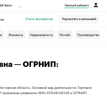
...
БК Вино
Личный кабинет
Стать экспертом
Управлять компанией
кте
азета
жи
Финансы
Недвижимость
Ретейл
Производство
вна — ОГРНИП:
стовская область. Основной вид деятельности: Торговля
ИП присвоены реквизиты ИНН: 615148342128 и ОГРНИП: