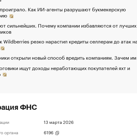
 проиграло. Как ИИ-агенты разрушают букмекерскую
рию
ют сильнейших. Почему компании избавляются от лучших
ников
к Wildberries резко нарастил кредиты селлерам до атак н
ики открыли новый способ вредить компаниям. Зачем им
оговики ищут доходы неработающих покупателей яхт и
р
рация ФНС
ации
13 марта 2026
го органа
6196