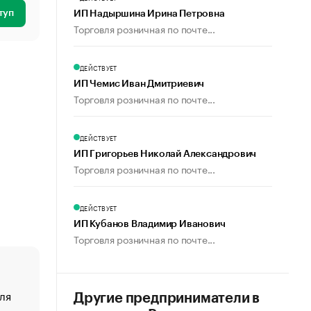
туп
ИП Надыршина Ирина Петровна
Торговля розничная по почте...
ДЕЙСТВУЕТ
ИП Чемис Иван Дмитриевич
Торговля розничная по почте...
ДЕЙСТВУЕТ
ИП Григорьев Николай Александрович
Торговля розничная по почте...
ДЕЙСТВУЕТ
ИП Кубанов Владимир Иванович
Торговля розничная по почте...
ля
«От спорта тело стареет иначе». Как живет глава ко
Другие предприниматели в
создавшей GTA