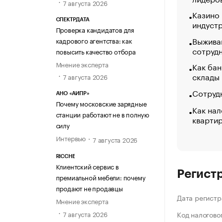
7 августа 2026
Казино
СПЕКТРДАТА
индуст
Проверка кандидатов для
Выжива
кадрового агентства: как
сотруд
повысить качество отбора
Мнение эксперта
Как бан
склады
7 августа 2026
Сотрудн
АНО «АИПР»
Почему московские зарядные
Как нал
станции работают не в полную
кварти
силу
Интервью
7 августа 2026
RICCHE
Клиентский сервис в
Регист
премиальной мебели: почему
продают не продавцы
Дата регистр
Мнение эксперта
7 августа 2026
Код налогово