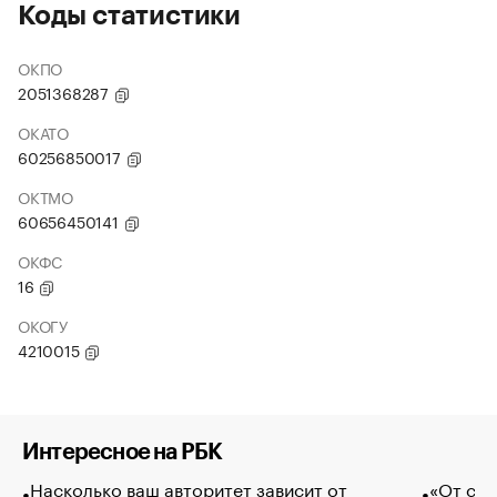
Коды статистики
ОКПО
2051368287
ОКАТО
60256850017
ОКТМО
60656450141
ОКФС
16
ОКОГУ
4210015
Интересное на РБК
Насколько ваш авторитет зависит от
«От спо