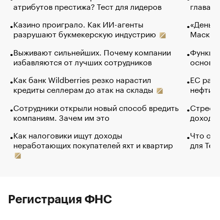
атрибутов престижа? Тест для лидеров
глава к
Казино проиграло. Как ИИ-агенты
«Деньги
разрушают букмекерскую индустрию
Маск в 
Выживают сильнейших. Почему компании
Функции
избавляются от лучших сотрудников
основ э
Как банк Wildberries резко нарастил
ЕС раз
кредиты селлерам до атак на склады
нефти —
Сотрудники открыли новый способ вредить
Стресс 
компаниям. Зачем им это
доходов
Как налоговики ищут доходы
Что обв
неработающих покупателей яхт и квартир
для Tel
Регистрация ФНС