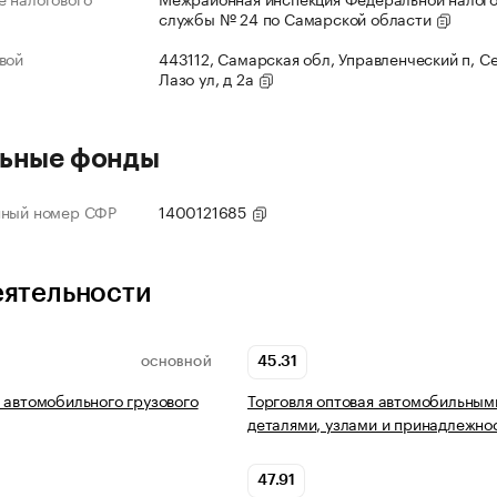
службы № 24 по Самарской области
вой
443112, Самарская обл, Управленческий п, С
Лазо ул, д 2а
ьные фонды
нный номер СФР
1400121685
еятельности
45.31
ОСНОВНОЙ
 автомобильного грузового
Торговля оптовая автомобильным
деталями, узлами и принадлежно
47.91