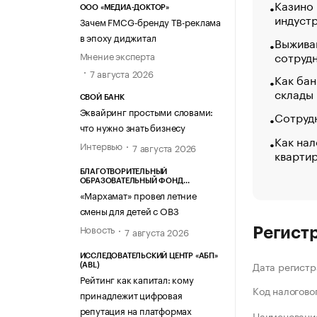
Казино
ООО «МЕДИА-ДОКТОР»
индуст
Зачем FMCG-бренду ТВ-реклама
в эпоху диджитал
Выжива
сотруд
Мнение эксперта
7 августа 2026
Как бан
склады
СВОЙ БАНК
Эквайринг простыми словами:
Сотрудн
что нужно знать бизнесу
Как нал
Интервью
7 августа 2026
кварти
БЛАГОТВОРИТЕЛЬНЫЙ
ОБРАЗОВАТЕЛЬНЫЙ ФОНД
«МАРХАМАТ»
«Мархамат» провел летние
смены для детей с ОВЗ
Новость
7 августа 2026
Регист
ИССЛЕДОВАТЕЛЬСКИЙ ЦЕНТР «АБП»
Дата регистр
(ABL)
Рейтинг как капитал: кому
Код налогово
принадлежит цифровая
репутация на платформах
Наименование