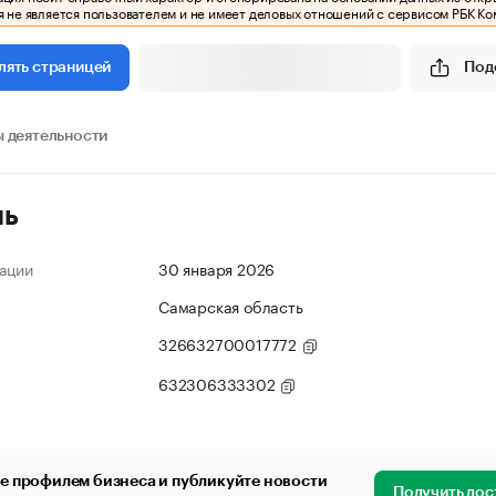
 не является пользователем и не имеет деловых отношений с сервисом РБК Ко
Под
лять страницей
 деятельности
ль
ации
30 января 2026
Самарская область
326632700017772
632306333302
е профилем бизнеса и публикуйте новости
Получить дос