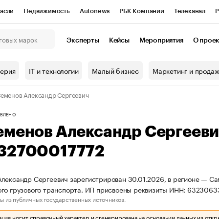
асли
Недвижимость
Autonews
РБК Компании
Телеканал
Р
К Курсы
РБК Life
Тренды
Визионеры
Национальные проекты
Эксперты
Кейсы
Мероприятия
О прое
онный клуб
Исследования
Кредитные рейтинги
Франшизы
Г
терия
IT и технологии
Малый бизнес
Маркетинг и прода
Проверка контрагентов
Политика
Экономика
Бизнес
еменов Александр Сергеевич
ы
ВЛЕНО
еменов Александр Сергеев
32700017772
лександр Сергеевич зарегистрирован 30.01.2026, в регионе — Сам
го грузового транспорта. ИП присвоены реквизиты ИНН: 632306
ы из публичных государственных источников.
ия носит справочный характер и сгенерирована на основании данных из откр