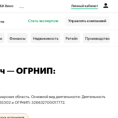
...
БК Вино
Личный кабинет
Стать экспертом
Управлять компанией
кте
азета
жи
Финансы
Недвижимость
Ретейл
Производство
ич — ОГРНИП:
арская область. Основной вид деятельности: Деятельность
333302 и ОГРНИП: 326632700017772.
ытых источников.