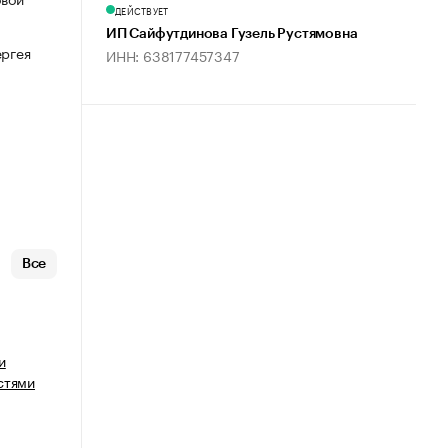
ДЕЙСТВУЕТ
ИП Сайфутдинова Гузель Рустямовна
ергея
ИНН: 638177457347
Все
и
стями