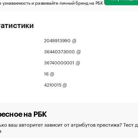
 узнаваемость и развивайте личный бренд на РБК
татистики
2049913990
36440373000
36740000001
16
4210015
есное на РБК
ко ваш авторитет зависит от атрибутов престижа? Тест д
в