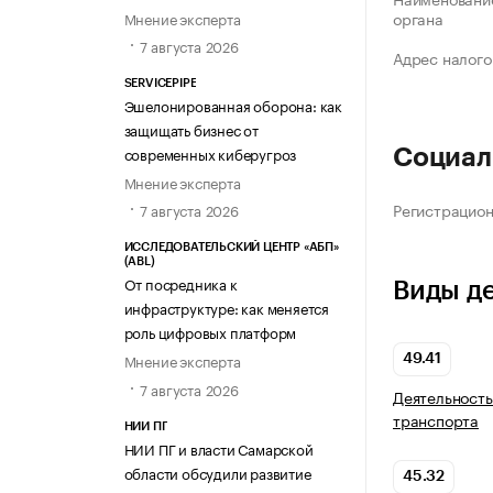
органа
Мнение эксперта
7 августа 2026
Адрес налого
SERVICEPIPE
Эшелонированная оборона: как
защищать бизнес от
современных киберугроз
Социал
Мнение эксперта
Регистрацио
7 августа 2026
ИССЛЕДОВАТЕЛЬСКИЙ ЦЕНТР «АБП»
(ABL)
От посредника к
Виды д
инфраструктуре: как меняется
роль цифровых платформ
Мнение эксперта
49.41
7 августа 2026
Деятельность
транспорта
НИИ ПГ
НИИ ПГ и власти Самарской
области обсудили развитие
45.32