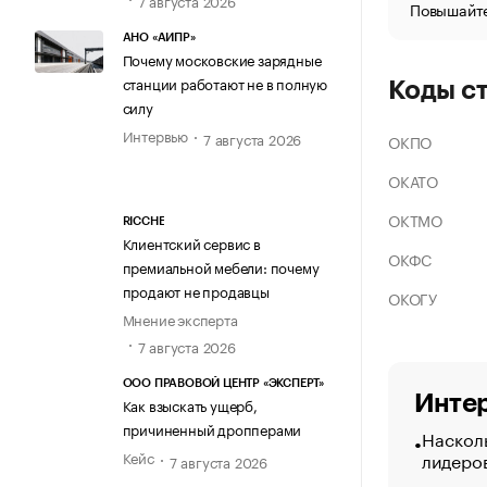
Повышайте
АНО «АИПР»
Почему московские зарядные
станции работают не в полную
Коды с
силу
Интервью
7 августа 2026
ОКПО
ОКАТО
ОКТМО
RICCHE
Клиентский сервис в
ОКФС
премиальной мебели: почему
продают не продавцы
ОКОГУ
Мнение эксперта
7 августа 2026
ООО ПРАВОВОЙ ЦЕНТР «ЭКСПЕРТ»
Интер
Как взыскать ущерб,
причиненный дропперами
Насколь
лидеро
Кейс
7 августа 2026