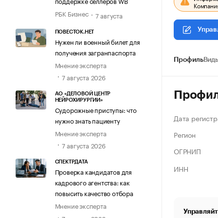
поддержке селлеров WB
Компания
РБК Бизнес
7 августа
Управ
ПОВЕСТОК.НЕТ
Нужен ли военный билет для
получения загранпаспорта
Профиль
Виды
Мнение эксперта
7 августа 2026
Профи
АО «ДЕЛОВОЙ ЦЕНТР
НЕЙРОХИРУРГИИ»
Судорожные приступы: что
Дата регистр
нужно знать пациенту
Мнение эксперта
Регион
7 августа 2026
ОГРНИП
СПЕКТРДАТА
ИНН
Проверка кандидатов для
кадрового агентства: как
повысить качество отбора
Мнение эксперта
Управляйт
7 августа 2026