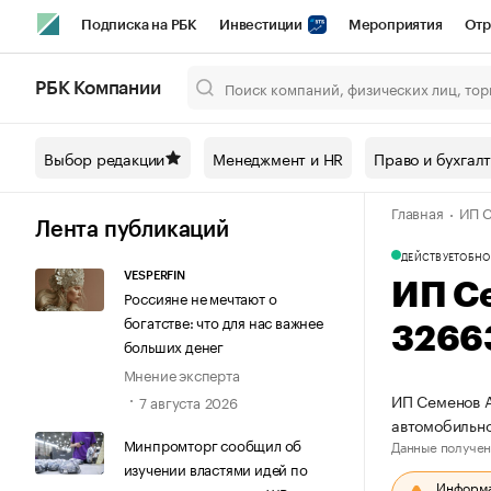
Подписка на РБК
Инвестиции
Мероприятия
Отр
Спорт
Школа управления РБК
РБК Образование
РБ
РБК Компании
Город
Стиль
Крипто
РБК Бизнес-среда
Дискусси
Выбор редакции
Менеджмент и HR
Право и бухгал
Спецпроекты СПб
Конференции СПб
Спецпроекты
Главная
ИП С
Технологии и медиа
Финансы
Рынок наличной валют
Лента публикаций
ДЕЙСТВУЕТ
ОБНО
VESPERFIN
ИП С
Россияне не мечтают о
богатстве: что для нас важнее
3266
больших денег
Мнение эксперта
ИП Семенов А
7 августа 2026
автомобильно
Минпромторг сообщил об
Данные получен
изучении властями идей по
Информац