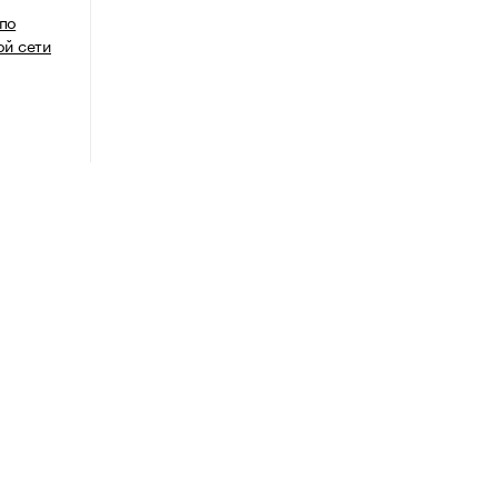
 по
й сети