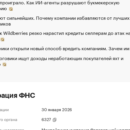
 проиграло. Как ИИ-агенты разрушают букмекерскую
рию
ют сильнейших. Почему компании избавляются от лучших
ников
к Wildberries резко нарастил кредиты селлерам до атак н
ики открыли новый способ вредить компаниям. Зачем им
оговики ищут доходы неработающих покупателей яхт и
р
рация ФНС
ации
30 января 2026
го органа
6327
 налогового
Межрайонная инспекция Федеральной налог