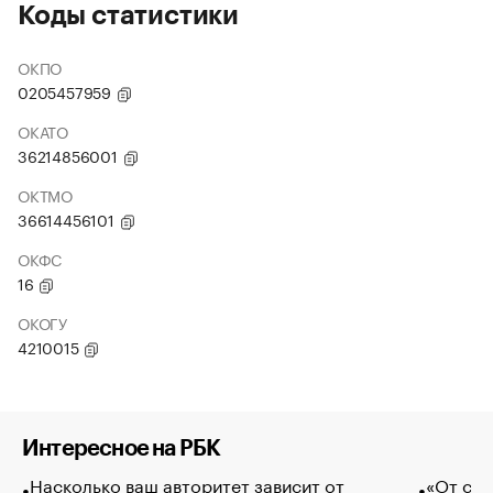
Коды статистики
ОКПО
0205457959
ОКАТО
36214856001
ОКТМО
36614456101
ОКФС
16
ОКОГУ
4210015
Интересное на РБК
Насколько ваш авторитет зависит от
«От спо