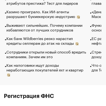
атрибутов престижа? Тест для лидеров
глава к
Казино проиграло. Как ИИ-агенты
«Деньги
разрушают букмекерскую индустрию
Маск в 
Выживают сильнейших. Почему компании
Функции
избавляются от лучших сотрудников
основ э
Как банк Wildberries резко нарастил
ЕС раз
кредиты селлерам до атак на склады
нефти —
Сотрудники открыли новый способ вредить
Стресс 
компаниям. Зачем им это
доходов
Как налоговики ищут доходы
Что обв
неработающих покупателей яхт и квартир
для Tel
Регистрация ФНС