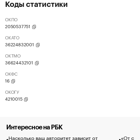
Коды статистики
ОКПО
2050537751
ОКАТО
36224832001
ОКТМО
36624432101
ОКФС
16
ОКОГУ
4210015
Интересное на РБК
Насколько ваш авторитет зависит от
«От спо