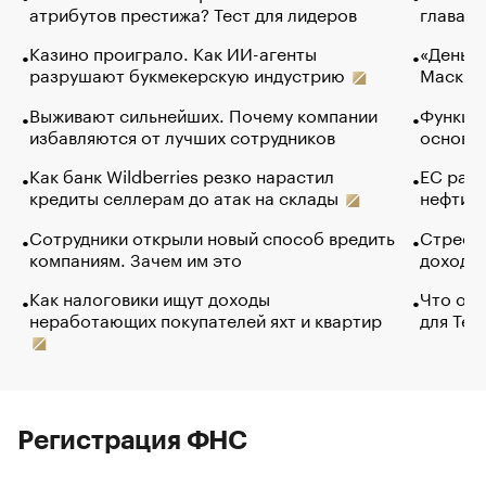
атрибутов престижа? Тест для лидеров
глава к
Казино проиграло. Как ИИ-агенты
«Деньги
разрушают букмекерскую индустрию
Маск в 
Выживают сильнейших. Почему компании
Функции
избавляются от лучших сотрудников
основ э
Как банк Wildberries резко нарастил
ЕС раз
кредиты селлерам до атак на склады
нефти —
Сотрудники открыли новый способ вредить
Стресс 
компаниям. Зачем им это
доходов
Как налоговики ищут доходы
Что обв
неработающих покупателей яхт и квартир
для Tel
Регистрация ФНС