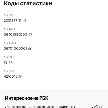
Коды статистики
ОКПО
2051377111
ОКАТО
36401385000
ОКТМО
36701000001
ОКФС
16
ОКОГУ
4210015
Интересное на РБК
Насколько ваш авторитет зависит от
«От спо