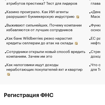
атрибутов престижа? Тест для лидеров
глава к
Казино проиграло. Как ИИ-агенты
«Деньги
разрушают букмекерскую индустрию
Маск в 
Выживают сильнейших. Почему компании
Функции
избавляются от лучших сотрудников
основ э
Как банк Wildberries резко нарастил
ЕС раз
кредиты селлерам до атак на склады
нефти —
Сотрудники открыли новый способ вредить
Стресс 
компаниям. Зачем им это
доходов
Как налоговики ищут доходы
Что обв
неработающих покупателей яхт и квартир
для Tel
Регистрация ФНС