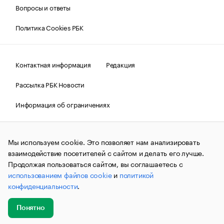
Вопросы и ответы
Политика Cookies РБК
Контактная информация
Редакция
Рассылка РБК Новости
Информация об ограничениях
Правовая информация
О соблюдении авторских прав
Мы используем cookie. Это позволяет нам анализировать
© АО «РОСБИЗНЕСКОНСАЛТИНГ»,
1995–2026.
Сообщения
и материалы информационного агентства «РБК»
взаимодействие посетителей с сайтом и делать его лучше.
(зарегистрировано Федеральной службой по надзору в сфере
Продолжая пользоваться сайтом, вы соглашаетесь с
связи, информационных технологий и массовых
использованием файлов cookie
и
политикой
коммуникаций (Роскомнадзор) 09.12.2015 за номером ИА
№ФС77-63848) сопровождаются пометкой «РБК». Отдельные
конфиденциальности
.
публикации могут содержать информацию,
не предназначенную для пользователей
до 18 лет.
companycardsfeedback@rbc.ru
Понятно
Добавить