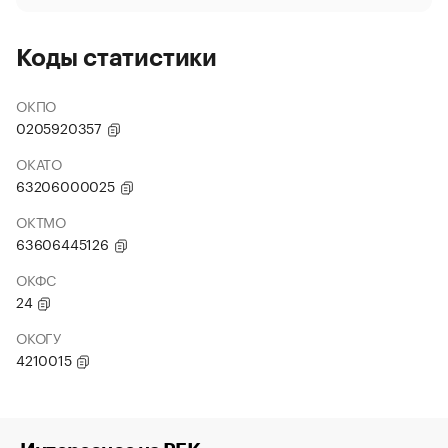
Коды статистики
ОКПО
0205920357
ОКАТО
63206000025
ОКТМО
63606445126
ОКФС
24
ОКОГУ
4210015