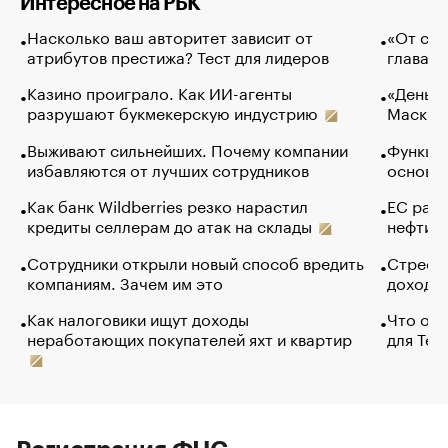
Интересное на РБК
Насколько ваш авторитет зависит от
«От спо
атрибутов престижа? Тест для лидеров
глава к
Казино проиграло. Как ИИ-агенты
«Деньги
разрушают букмекерскую индустрию
Маск в 
Выживают сильнейших. Почему компании
Функции
избавляются от лучших сотрудников
основ э
Как банк Wildberries резко нарастил
ЕС раз
кредиты селлерам до атак на склады
нефти —
Сотрудники открыли новый способ вредить
Стресс 
компаниям. Зачем им это
доходов
Как налоговики ищут доходы
Что обв
неработающих покупателей яхт и квартир
для Tel