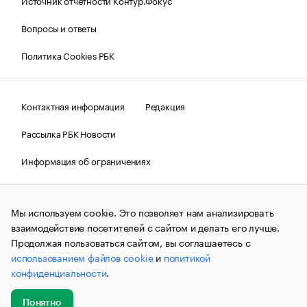
Источник отчетности Контур.Фокус
Вопросы и ответы
Политика Cookies РБК
Контактная информация
Редакция
Рассылка РБК Новости
Информация об ограничениях
Правовая информация
О соблюдении авторских прав
Мы используем cookie. Это позволяет нам анализировать
© АО «РОСБИЗНЕСКОНСАЛТИНГ»,
1995–2026.
Сообщения
и материалы информационного агентства «РБК»
взаимодействие посетителей с сайтом и делать его лучше.
(зарегистрировано Федеральной службой по надзору в сфере
Продолжая пользоваться сайтом, вы соглашаетесь с
связи, информационных технологий и массовых
использованием файлов cookie
и
политикой
коммуникаций (Роскомнадзор) 09.12.2015 за номером ИА
№ФС77-63848) сопровождаются пометкой «РБК». Отдельные
конфиденциальности
.
публикации могут содержать информацию,
не предназначенную для пользователей
до 18 лет.
companycardsfeedback@rbc.ru
Понятно