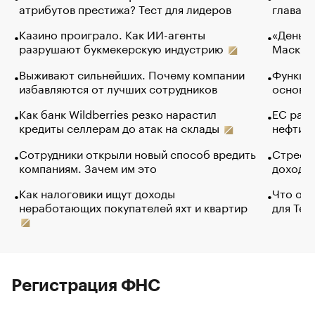
атрибутов престижа? Тест для лидеров
глава к
Казино проиграло. Как ИИ-агенты
«Деньги
разрушают букмекерскую индустрию
Маск в 
Выживают сильнейших. Почему компании
Функции
избавляются от лучших сотрудников
основ э
Как банк Wildberries резко нарастил
ЕС раз
кредиты селлерам до атак на склады
нефти —
Сотрудники открыли новый способ вредить
Стресс 
компаниям. Зачем им это
доходов
Как налоговики ищут доходы
Что обв
неработающих покупателей яхт и квартир
для Tel
Регистрация ФНС