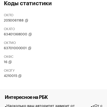
Коды статистики
ОКПО
2050061188
ОКАТО
63401368000
ОКТМО
63701000001
ОКФС
16
ОКОГУ
4210015
Интересное на РБК
Насколько ваш авторитет зависит от
«От спо