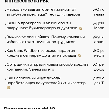
Интересное на РБК
Насколько ваш авторитет зависит от
«От спо
атрибутов престижа? Тест для лидеров
глава к
Казино проиграло. Как ИИ-агенты
«Деньги
разрушают букмекерскую индустрию
Маск в 
Выживают сильнейших. Почему компании
Функции
избавляются от лучших сотрудников
основ э
Как банк Wildberries резко нарастил
ЕС раз
кредиты селлерам до атак на склады
нефти —
Сотрудники открыли новый способ вредить
Стресс 
компаниям. Зачем им это
доходов
Как налоговики ищут доходы
Что обв
неработающих покупателей яхт и квартир
для Tel