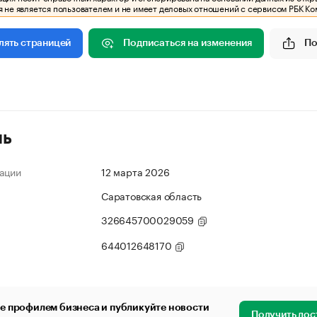
 не является пользователем и не имеет деловых отношений с сервисом РБК Ко
Подписаться на изменения
По
лять страницей
ль
ации
12 марта 2026
Саратовская область
326645700029059
644012648170
е профилем бизнеса и публикуйте новости
Получить дос