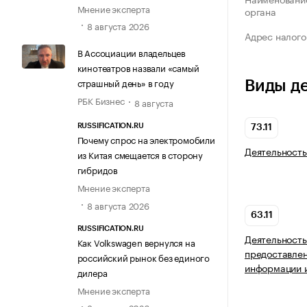
Мнение эксперта
органа
8 августа 2026
Адрес налого
В Ассоциации владельцев
кинотеатров назвали «самый
страшный день» в году
Виды д
РБК Бизнес
8 августа
RUSSIFICATION.RU
73.11
Почему спрос на электромобили
Деятельность
из Китая смещается в сторону
гибридов
Мнение эксперта
8 августа 2026
63.11
RUSSIFICATION.RU
Деятельность
Как Volkswagen вернулся на
предоставлен
российский рынок без единого
информации и
дилера
Мнение эксперта