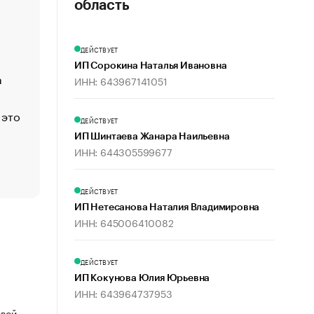
«Деньги будут не нужны»: что рассказал Маск в инт
область
Economist
Функции менеджмента: пять ключевых основ эффект
ДЕЙСТВУЕТ
управления
ИП Сорокина Наталья Ивановна
а
ЕС разрешил конфискацию российской нефти — чем
ИНН: 643967141051
Москва
 это
Стресс обеспеченных людей: почему рост доходов 
ДЕЙСТВУЕТ
счастья
ИП Шинтаева Жанара Наильевна
Что обвинения против Павла Дурова значат для Tele
ИНН: 644305599677
пользователей
ДЕЙСТВУЕТ
ИП Нетесанова Наталия Владимировна
ИНН: 645006410082
ДЕЙСТВУЕТ
ИП Кокунова Юлия Юрьевна
ИНН: 643964737953
овой