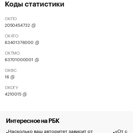
Коды статистики
ОКПО
2050454732
ОКАТО
63401376000
ОКТМО
63701000001
ОКФС
16
ОКОГУ
4210015
Интересное на РБК
Насколько ваш авторитет зависит от
«От спо