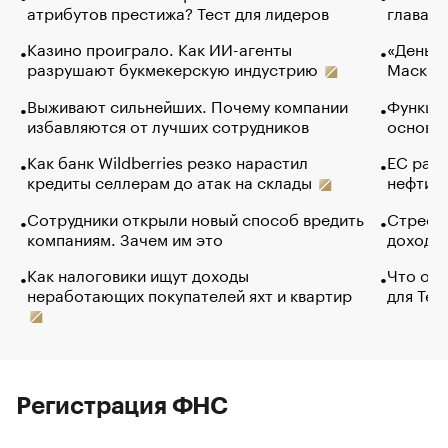
атрибутов престижа? Тест для лидеров
глава к
Казино проиграло. Как ИИ-агенты
«Деньги
разрушают букмекерскую индустрию
Маск в 
Выживают сильнейших. Почему компании
Функции
избавляются от лучших сотрудников
основ э
Как банк Wildberries резко нарастил
ЕС раз
кредиты селлерам до атак на склады
нефти —
Сотрудники открыли новый способ вредить
Стресс 
компаниям. Зачем им это
доходов
Как налоговики ищут доходы
Что обв
неработающих покупателей яхт и квартир
для Tel
Регистрация ФНС