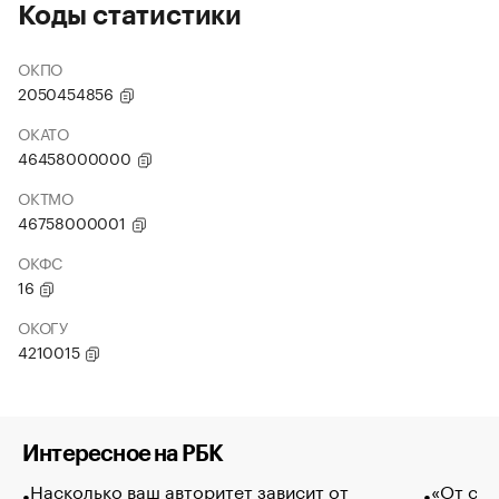
Коды статистики
ОКПО
2050454856
ОКАТО
46458000000
ОКТМО
46758000001
ОКФС
16
ОКОГУ
4210015
Интересное на РБК
Насколько ваш авторитет зависит от
«От спо