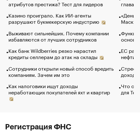
атрибутов престижа? Тест для лидеров
глава к
Казино проиграло. Как ИИ-агенты
«Деньги
разрушают букмекерскую индустрию
Маск в 
Выживают сильнейших. Почему компании
Функции
избавляются от лучших сотрудников
основ э
Как банк Wildberries резко нарастил
ЕС раз
кредиты селлерам до атак на склады
нефти —
Сотрудники открыли новый способ вредить
Стресс 
компаниям. Зачем им это
доходов
Как налоговики ищут доходы
Что обв
неработающих покупателей яхт и квартир
для Tel
Регистрация ФНС