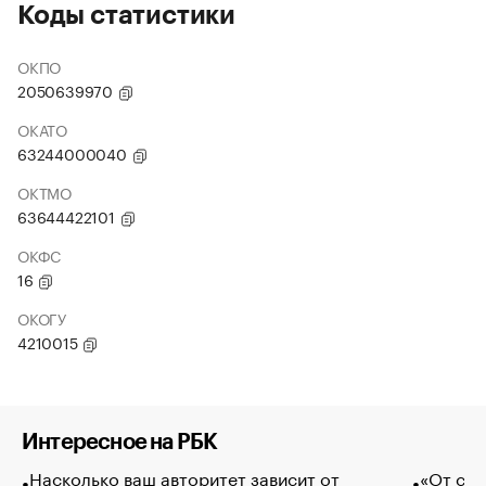
Коды статистики
ОКПО
2050639970
ОКАТО
63244000040
ОКТМО
63644422101
ОКФС
16
ОКОГУ
4210015
Интересное на РБК
Насколько ваш авторитет зависит от
«От спо