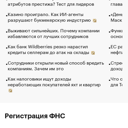
атрибутов престижа? Тест для лидеров
глава к
Казино проиграло. Как ИИ-агенты
«Деньги
разрушают букмекерскую индустрию
Маск в 
Выживают сильнейших. Почему компании
Функции
избавляются от лучших сотрудников
основ э
Как банк Wildberries резко нарастил
ЕС раз
кредиты селлерам до атак на склады
нефти —
Сотрудники открыли новый способ вредить
Стресс 
компаниям. Зачем им это
доходов
Как налоговики ищут доходы
Что обв
неработающих покупателей яхт и квартир
для Tel
Регистрация ФНС