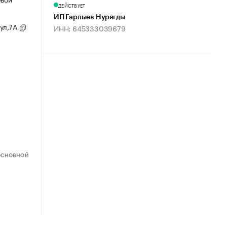
ДЕЙСТВУЕТ
ИП Гарлыев Нурягды
 ул,7А
ИНН: 645333039679
ОСНОВНОЙ