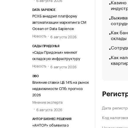
Казино
индуст
DATA SAPIENCE
РСХБ внедрил платформу
Выжива
автоматизации маркетинга CM
сотруд
Ocean от Data Sapience
Как бан
Новость
6 августа 2026
склады
Сотрудн
САДЫ ПРИДОНЬЯ
«Сады Придонья» меняют
Как нал
складскую инфраструктуру
кварти
Новость
6 августа 2026
ЭВО
Влияние ставки ЦБ 14% на рынок
недвижимости СПб: прогноз
Регист
2026
Мнение эксперта
Дата регистр
6 августа 2026
Код налогово
АНТОР БИЗНЕС РЕШЕНИЯ
«АНТОР» объявила о
Наименование