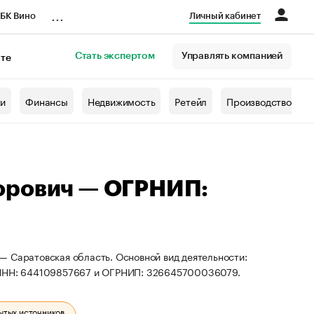
...
БК Вино
Личный кабинет
Стать экспертом
Управлять компанией
кте
азета
жи
Финансы
Недвижимость
Ретейл
Производство
орович — ОГРНИП:
— Саратовская область. Основной вид деятельности:
ы ИНН: 644109857667 и ОГРНИП: 326645700036079.
ытых источников.