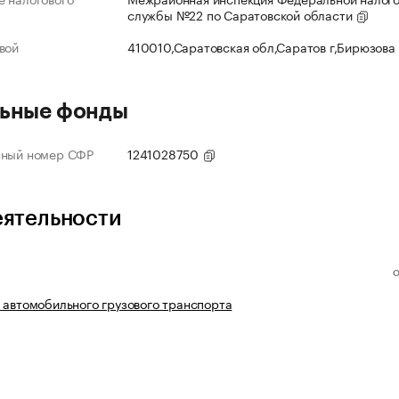
службы №22 по Саратовской области
вой
410010,Саратовская обл,Саратов г,Бирюзова
ьные фонды
нный номер СФР
1241028750
еятельности
 автомобильного грузового транспорта