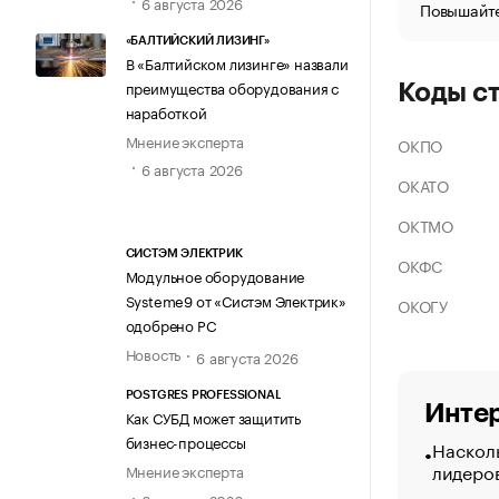
6 августа 2026
Повышайте
«БАЛТИЙСКИЙ ЛИЗИНГ»
В «Балтийском лизинге» назвали
преимущества оборудования с
Коды с
наработкой
Мнение эксперта
ОКПО
6 августа 2026
ОКАТО
ОКТМО
СИСТЭМ ЭЛЕКТРИК
ОКФС
Модульное оборудование
Systeme9 от «Систэм Электрик»
ОКОГУ
одобрено РС
Новость
6 августа 2026
POSTGRES PROFESSIONAL
Интер
Как СУБД может защитить
бизнес-процессы
Насколь
лидеро
Мнение эксперта
6 августа 2026