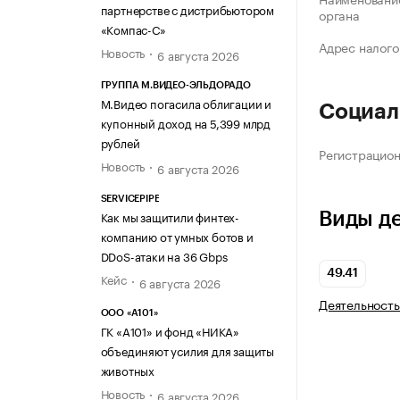
партнерстве с дистрибьютором
органа
«Компас-С»
Адрес налого
Новость
6 августа 2026
ГРУППА М.ВИДЕО-ЭЛЬДОРАДО
М.Видео погасила облигации и
Социал
купонный доход на 5,399 млрд
рублей
Регистрацио
Новость
6 августа 2026
SERVICEPIPE
Как мы защитили финтех-
Виды д
компанию от умных ботов и
DDoS-атаки на 36 Gbps
49.41
Кейс
6 августа 2026
Деятельность
ООО «А101»
ГК «А101» и фонд «НИКА»
объединяют усилия для защиты
животных
Новость
6 августа 2026