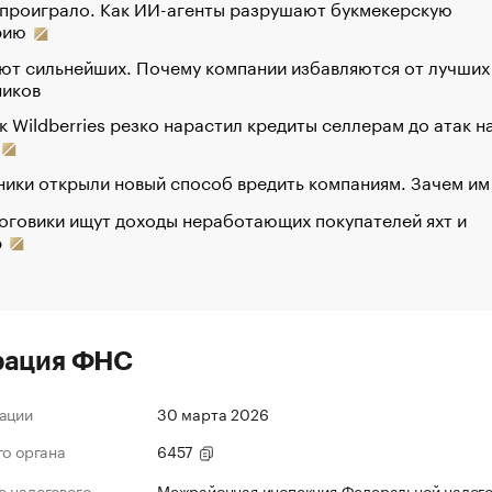
 проиграло. Как ИИ-агенты разрушают букмекерскую
рию
ют сильнейших. Почему компании избавляются от лучших
ников
к Wildberries резко нарастил кредиты селлерам до атак н
ики открыли новый способ вредить компаниям. Зачем им
оговики ищут доходы неработающих покупателей яхт и
р
рация ФНС
ации
30 марта 2026
го органа
6457
 налогового
Межрайонная инспекция Федеральной налог