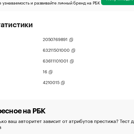
 узнаваемость и развивайте личный бренд на РБК
татистики
2050769891
63211501000
63611101001
16
4210015
есное на РБК
ко ваш авторитет зависит от атрибутов престижа? Тест д
в