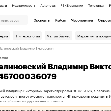
асли
Недвижимость
Autonews
РБК Компании
Телеканал
Р
К Курсы
РБК Life
Тренды
Визионеры
Национальные проекты
Эксперты
Кейсы
Мероприятия
О прое
онный клуб
Исследования
Кредитные рейтинги
Франшизы
Г
терия
IT и технологии
Малый бизнес
Маркетинг и прода
Проверка контрагентов
Политика
Экономика
Бизнес
алиновский Владимир Викторович
ы
ВЛЕНО
алиновский Владимир Викт
45700036079
ий Владимир Викторович зарегистрирован 30.03.2026, в регионе 
 автомобильного грузового транспорта. ИП присвоены реквизит
ы из публичных государственных источников.
ия носит справочный характер и сгенерирована на основании данных из откр