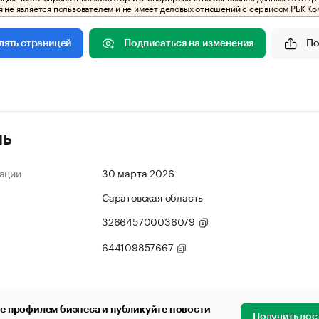
 не является пользователем и не имеет деловых отношений с сервисом РБК Ко
Подписаться на изменения
По
лять страницей
ль
ации
30 марта 2026
Саратовская область
326645700036079
644109857667
е профилем бизнеса и публикуйте новости
Получить дос