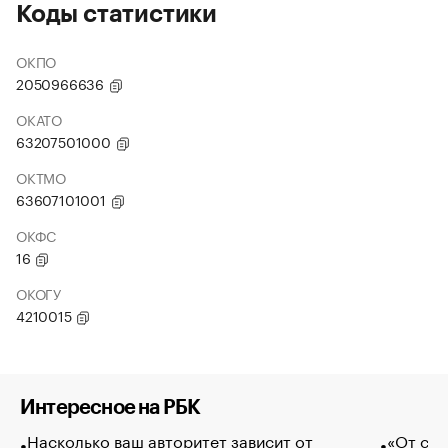
Коды статистики
ОКПО
2050966636
ОКАТО
63207501000
ОКТМО
63607101001
ОКФС
16
ОКОГУ
4210015
Интересное на РБК
Насколько ваш авторитет зависит от
«От спо