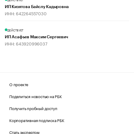
ИП Кизятова Байслу Кадыровна
ИНН: 642264557030
ДЕЙСТВУЕТ
ИП Асафьев Максим Сергеевич
ИНН: 643920996037
О проекте
Поделиться новостью на РБК
Получить пробный доступ
Корпоративная подписка РБК
Стать экспертом