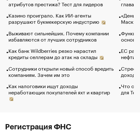
атрибутов престижа? Тест для лидеров
глава к
Казино проиграло. Как ИИ-агенты
«Деньги
разрушают букмекерскую индустрию
Маск в 
Выживают сильнейших. Почему компании
Функции
избавляются от лучших сотрудников
основ э
Как банк Wildberries резко нарастил
ЕС раз
кредиты селлерам до атак на склады
нефти —
Сотрудники открыли новый способ вредить
Стресс 
компаниям. Зачем им это
доходов
Как налоговики ищут доходы
Что обв
неработающих покупателей яхт и квартир
для Tel
Регистрация ФНС