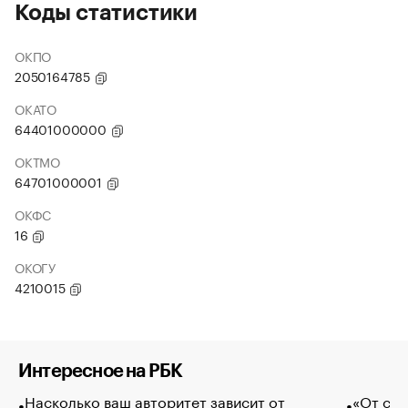
Коды статистики
ОКПО
2050164785
ОКАТО
64401000000
ОКТМО
64701000001
ОКФС
16
ОКОГУ
4210015
Интересное на РБК
Насколько ваш авторитет зависит от
«От спо