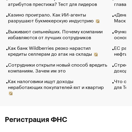
атрибутов престижа? Тест для лидеров
глава к
Казино проиграло. Как ИИ-агенты
«Деньги
разрушают букмекерскую индустрию
Маск в 
Выживают сильнейших. Почему компании
Функции
избавляются от лучших сотрудников
основ э
Как банк Wildberries резко нарастил
ЕС раз
кредиты селлерам до атак на склады
нефти —
Сотрудники открыли новый способ вредить
Стресс 
компаниям. Зачем им это
доходов
Как налоговики ищут доходы
Что обв
неработающих покупателей яхт и квартир
для Tel
Регистрация ФНС