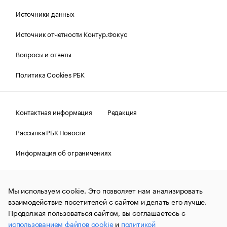
Источники данных
Источник отчетности Контур.Фокус
Вопросы и ответы
Политика Cookies РБК
Контактная информация
Редакция
Рассылка РБК Новости
Информация об ограничениях
Правовая информация
О соблюдении авторских прав
Мы используем cookie. Это позволяет нам анализировать
© АО «РОСБИЗНЕСКОНСАЛТИНГ»,
1995–2026.
Сообщения
и материалы информационного агентства «РБК»
взаимодействие посетителей с сайтом и делать его лучше.
(зарегистрировано Федеральной службой по надзору в сфере
Продолжая пользоваться сайтом, вы соглашаетесь с
связи, информационных технологий и массовых
использованием файлов cookie
и
политикой
коммуникаций (Роскомнадзор) 09.12.2015 за номером ИА