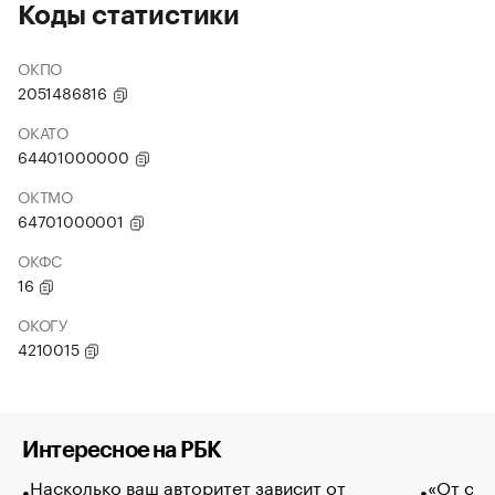
Коды статистики
ОКПО
2051486816
ОКАТО
64401000000
ОКТМО
64701000001
ОКФС
16
ОКОГУ
4210015
Интересное на РБК
Насколько ваш авторитет зависит от
«От спо