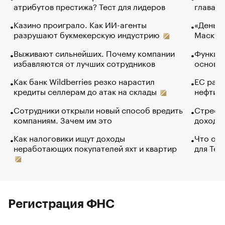
атрибутов престижа? Тест для лидеров
глава к
Казино проиграло. Как ИИ-агенты
«Деньги
разрушают букмекерскую индустрию
Маск в 
Выживают сильнейших. Почему компании
Функции
избавляются от лучших сотрудников
основ э
Как банк Wildberries резко нарастил
ЕС раз
кредиты селлерам до атак на склады
нефти —
Сотрудники открыли новый способ вредить
Стресс 
компаниям. Зачем им это
доходов
Как налоговики ищут доходы
Что обв
неработающих покупателей яхт и квартир
для Tel
Регистрация ФНС