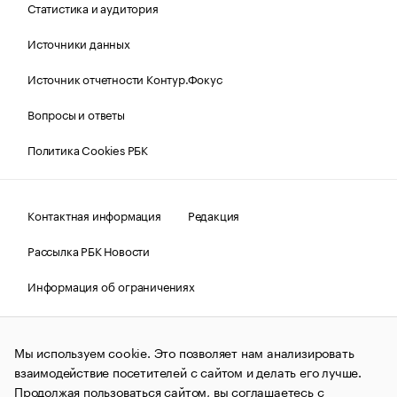
Статистика и аудитория
Источники данных
Источник отчетности Контур.Фокус
Вопросы и ответы
Политика Cookies РБК
Контактная информация
Редакция
Рассылка РБК Новости
Информация об ограничениях
Правовая информация
О соблюдении авторских прав
Мы используем cookie. Это позволяет нам анализировать
© АО «РОСБИЗНЕСКОНСАЛТИНГ»,
1995–2026.
Сообщения
и материалы информационного агентства «РБК»
взаимодействие посетителей с сайтом и делать его лучше.
(зарегистрировано Федеральной службой по надзору в сфере
Продолжая пользоваться сайтом, вы соглашаетесь с
связи, информационных технологий и массовых