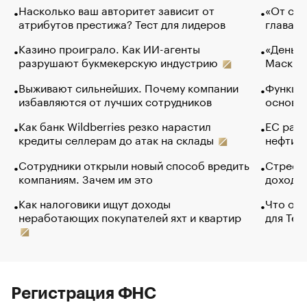
Насколько ваш авторитет зависит от
«От спо
атрибутов престижа? Тест для лидеров
глава к
Казино проиграло. Как ИИ-агенты
«Деньги
разрушают букмекерскую индустрию
Маск в 
Выживают сильнейших. Почему компании
Функции
избавляются от лучших сотрудников
основ э
Как банк Wildberries резко нарастил
ЕС раз
кредиты селлерам до атак на склады
нефти —
Сотрудники открыли новый способ вредить
Стресс 
компаниям. Зачем им это
доходов
Как налоговики ищут доходы
Что обв
неработающих покупателей яхт и квартир
для Tel
Регистрация ФНС