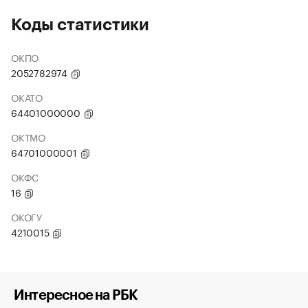
Коды статистики
ОКПО
2052782974
ОКАТО
64401000000
ОКТМО
64701000001
ОКФС
16
ОКОГУ
4210015
Интересное на РБК