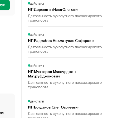
ДЕЙСТВУЕТ
туп
ИП Деревягин Илья Олегович
Деятельность сухопутного пассажирского
транспорта...
ДЕЙСТВУЕТ
ИП Раджабов Неъматулло Сафарович
Деятельность сухопутного пассажирского
транспорта...
ДЕЙСТВУЕТ
ИП Мухторов Мансурджон
Маъруфджонович
Деятельность сухопутного пассажирского
транспорта...
ДЕЙСТВУЕТ
ИП Богданов Олег Сергеевич
ля
«От спорта тело стареет иначе». Как живет глава ко
Деятельность сухопутного пассажирского
создавшей GTA
транспорта...