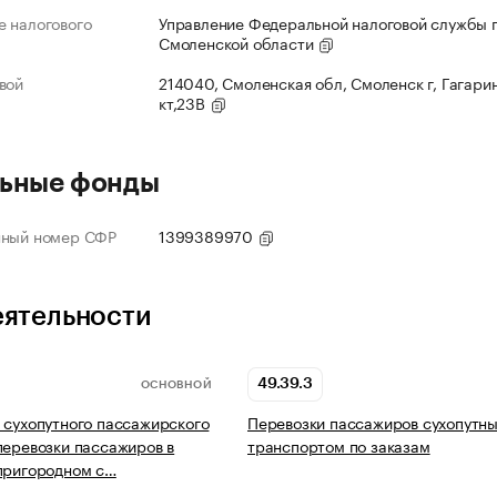
 налогового
Управление Федеральной налоговой службы 
Смоленской области
вой
214040, Смоленская обл, Смоленск г, Гагарин
кт,23В
ьные фонды
нный номер СФР
1399389970
еятельности
49.39.3
ОСНОВНОЙ
 сухопутного пассажирского
Перевозки пассажиров сухопутн
перевозки пассажиров в
транспортом по заказам
пригородном с…