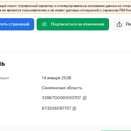
ия носит справочный характер и сгенерирована на основании данных из откр
 не является пользователем и не имеет деловых отношений с сервисом РБК Ко
Подписаться на изменения
По
лять страницей
ль
ации
14 января 2026
Смоленская область
326670000000707
673206067157