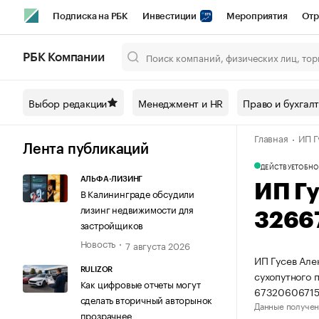
Подписка на РБК
Инвестиции
Мероприятия
Отр
Спорт
Школа управления РБК
РБК Образование
РБ
РБК Компании
Город
Стиль
Крипто
РБК Бизнес-среда
Дискусси
Выбор редакции
Менеджмент и HR
Право и бухгал
Спецпроекты СПб
Конференции СПб
Спецпроекты
Главная
ИП Г
Технологии и медиа
Финансы
Рынок наличной валют
Лента публикаций
ДЕЙСТВУЕТ
ОБНО
АЛЬФА-ЛИЗИНГ
ИП Г
В Калининграде обсудили
лизинг недвижимости для
3266
застройщиков
Новость
7 августа 2026
ИП Гусев Але
RULIZOR
сухопутного 
Как цифровые отчеты могут
67320606715
сделать вторичный авторынок
Данные получен
прозрачнее