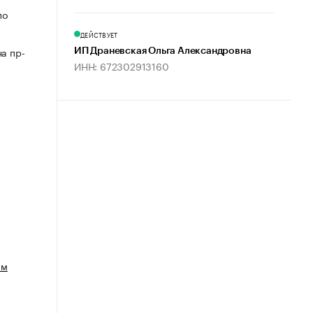
по
ДЕЙСТВУЕТ
а пр-
ИП Драневская Ольга Александровна
ИНН: 672302913160
ым