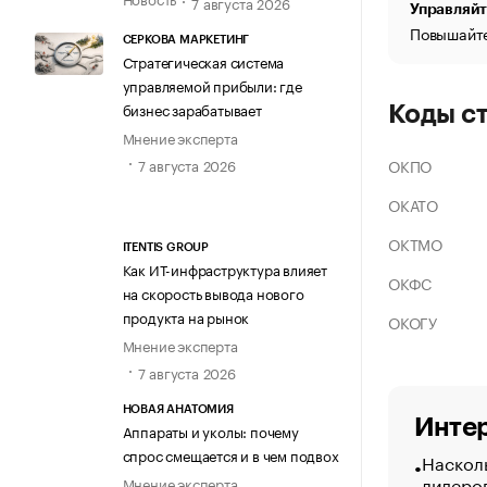
7 августа 2026
Управляйт
Повышайте
СЕРКОВА МАРКЕТИНГ
Стратегическая система
управляемой прибыли: где
бизнес зарабатывает
Коды с
Мнение эксперта
ОКПО
7 августа 2026
ОКАТО
ОКТМО
ITENTIS GROUP
Как ИТ-инфраструктура влияет
ОКФС
на скорость вывода нового
продукта на рынок
ОКОГУ
Мнение эксперта
7 августа 2026
НОВАЯ АНАТОМИЯ
Интер
Аппараты и уколы: почему
спрос смещается и в чем подвох
Насколь
лидеро
Мнение эксперта