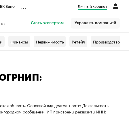
...
БК Вино
Личный кабинет
Стать экспертом
Управлять компанией
кте
азета
жи
Финансы
Недвижимость
Ретейл
Производство
 ОГРНИП:
ская область. Основной вид деятельности: Деятельность
пригородном сообщении. ИП присвоены реквизиты ИНН: