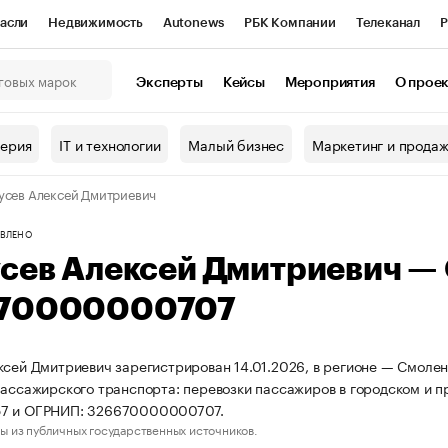
асли
Недвижимость
Autonews
РБК Компании
Телеканал
Р
К Курсы
РБК Life
Тренды
Визионеры
Национальные проекты
Эксперты
Кейсы
Мероприятия
О прое
онный клуб
Исследования
Кредитные рейтинги
Франшизы
Г
терия
IT и технологии
Малый бизнес
Маркетинг и прода
Проверка контрагентов
Политика
Экономика
Бизнес
усев Алексей Дмитриевич
ы
ВЛЕНО
усев Алексей Дмитриевич —
70000000707
ксей Дмитриевич зарегистрирован 14.01.2026, в регионе — Смолен
пассажирского транспорта: перевозки пассажиров в городском и 
7 и ОГРНИП: 326670000000707.
ы из публичных государственных источников.