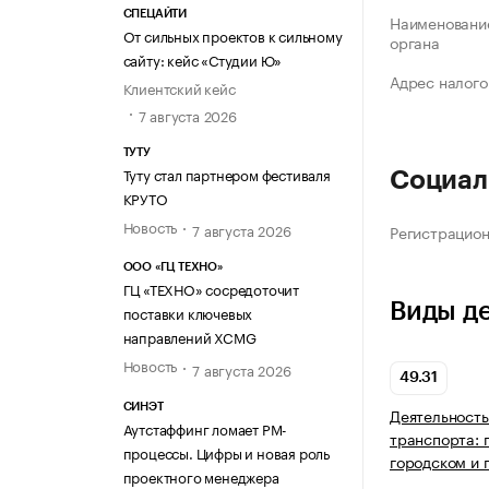
СПЕЦАЙТИ
Наименование
От сильных проектов к сильному
органа
сайту: кейс «Студии Ю»
Адрес налого
Клиентский кейс
7 августа 2026
ТУТУ
Туту стал партнером фестиваля
Социал
КРУТО
Новость
7 августа 2026
Регистрацио
ООО «ГЦ ТЕХНО»
ГЦ «ТЕХНО» сосредоточит
Виды д
поставки ключевых
направлений XCMG
Новость
7 августа 2026
49.31
СИНЭТ
Деятельность
Аутстаффинг ломает PM-
транспорта: 
процессы. Цифры и новая роль
городском и 
проектного менеджера