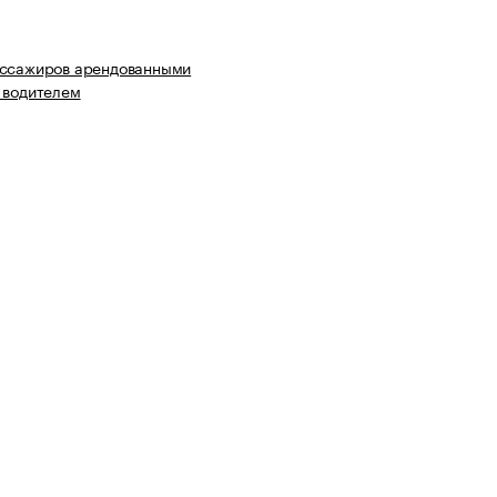
ассажиров арендованными
 водителем