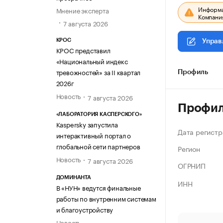
Информац
Мнение эксперта
Компания
7 августа 2026
КРОС
Управ
КРОС представил
«Национальный индекс
тревожностей» за II квартал
Профиль
2026г
Новость
7 августа 2026
Профи
«ЛАБОРАТОРИЯ КАСПЕРСКОГО»
Kaspersky запустила
Дата регистр
интерактивный портал о
глобальной сети партнеров
Регион
Новость
7 августа 2026
ОГРНИП
ДОМИНАНТА
ИНН
В «НУН» ведутся финальные
работы по внутренним системам
и благоустройству
Новость