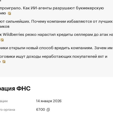
 проиграло. Как ИИ-агенты разрушают букмекерскую
рию
ют сильнейших. Почему компании избавляются от лучших
ников
к Wildberries резко нарастил кредиты селлерам до атак н
ики открыли новый способ вредить компаниям. Зачем им
оговики ищут доходы неработающих покупателей яхт и
р
рация ФНС
ации
14 января 2026
го органа
6700