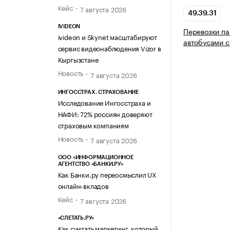
Кейс
7 августа 2026
49.39.31
IVIDEON
Перевозки п
ivideon и Skynet масштабируют
автобусами с
сервис видеонаблюдения Vizor в
Кыргызстане
Новость
7 августа 2026
ИНГОССТРАХ. СТРАХОВАНИЕ
Исследование Ингосстраха и
НАФИ: 72% россиян доверяют
страховым компаниям
Новость
7 августа 2026
ООО «ИНФОРМАЦИОННОЕ
АГЕНТСТВО «БАНКИ.РУ»
Как Банки.ру переосмыслил UX
онлайн-вкладов
Кейс
7 августа 2026
«СЛЕТАТЬ.РУ»
Как считать маркетинг, который