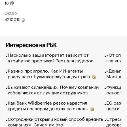
16
ОКОГУ
4210015
Интересное на РБК
Насколько ваш авторитет зависит от
«От спор
атрибутов престижа? Тест для лидеров
глава ко
Казино проиграло. Как ИИ-агенты
«Деньги б
разрушают букмекерскую индустрию
Маск в и
Выживают сильнейших. Почему компании
Функции 
избавляются от лучших сотрудников
основ эф
Как банк Wildberries резко нарастил
ЕС разре
кредиты селлерам до атак на склады
нефти — 
Сотрудники открыли новый способ вредить
Стресс о
компаниям. Зачем им это
доходов 