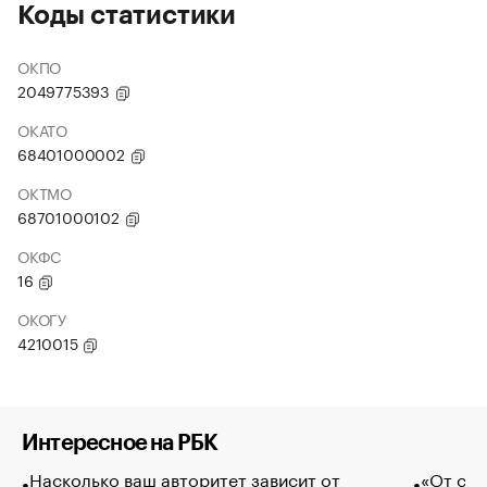
Коды статистики
ОКПО
2049775393
ОКАТО
68401000002
ОКТМО
68701000102
ОКФС
16
ОКОГУ
4210015
Интересное на РБК
Насколько ваш авторитет зависит от
«От спо