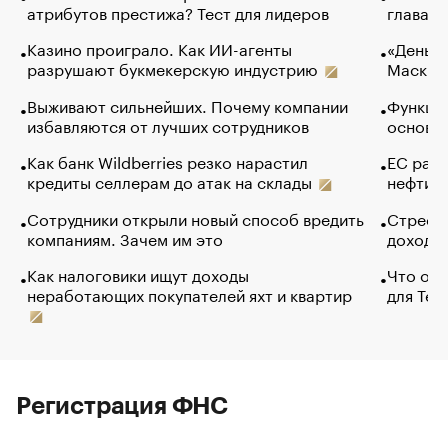
атрибутов престижа? Тест для лидеров
глава к
Казино проиграло. Как ИИ-агенты
«Деньги
разрушают букмекерскую индустрию
Маск в 
Выживают сильнейших. Почему компании
Функции
избавляются от лучших сотрудников
основ э
Как банк Wildberries резко нарастил
ЕС раз
кредиты селлерам до атак на склады
нефти —
Сотрудники открыли новый способ вредить
Стресс 
компаниям. Зачем им это
доходов
Как налоговики ищут доходы
Что обв
неработающих покупателей яхт и квартир
для Tel
Регистрация ФНС