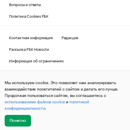
Вопросы и ответы
Политика Cookies РБК
Контактная информация
Редакция
Рассылка РБК Новости
Информация об ограничениях
Правовая информация
О соблюдении авторских прав
Мы используем cookie. Это позволяет нам анализировать
© АО «РОСБИЗНЕСКОНСАЛТИНГ»,
1995–2026.
Сообщения
и материалы информационного агентства «РБК»
взаимодействие посетителей с сайтом и делать его лучше.
(зарегистрировано Федеральной службой по надзору в сфере
Продолжая пользоваться сайтом, вы соглашаетесь с
связи, информационных технологий и массовых
использованием файлов cookie
и
политикой
коммуникаций (Роскомнадзор) 09.12.2015 за номером ИА
№ФС77-63848) сопровождаются пометкой «РБК». Отдельные
конфиденциальности
.
публикации могут содержать информацию,
не предназначенную для пользователей
до 18 лет.
companycardsfeedback@rbc.ru
Понятно
Добавить