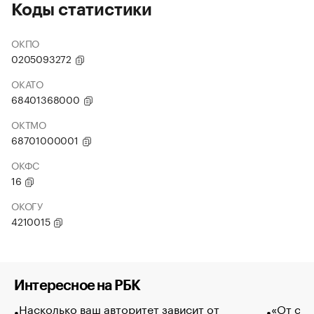
Коды статистики
ОКПО
0205093272
ОКАТО
68401368000
ОКТМО
68701000001
ОКФС
16
ОКОГУ
4210015
Интересное на РБК
Насколько ваш авторитет зависит от
«От спо