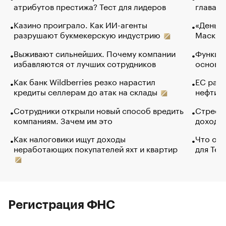
атрибутов престижа? Тест для лидеров
глава к
Казино проиграло. Как ИИ-агенты
«Деньги
разрушают букмекерскую индустрию
Маск в 
Выживают сильнейших. Почему компании
Функции
избавляются от лучших сотрудников
основ э
Как банк Wildberries резко нарастил
ЕС раз
кредиты селлерам до атак на склады
нефти —
Сотрудники открыли новый способ вредить
Стресс 
компаниям. Зачем им это
доходов
Как налоговики ищут доходы
Что обв
неработающих покупателей яхт и квартир
для Tel
Регистрация ФНС