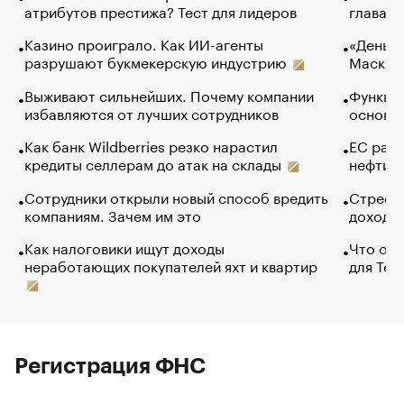
атрибутов престижа? Тест для лидеров
глава к
Казино проиграло. Как ИИ-агенты
«Деньги
разрушают букмекерскую индустрию
Маск в 
Выживают сильнейших. Почему компании
Функции
избавляются от лучших сотрудников
основ э
Как банк Wildberries резко нарастил
ЕС раз
кредиты селлерам до атак на склады
нефти —
Сотрудники открыли новый способ вредить
Стресс 
компаниям. Зачем им это
доходов
Как налоговики ищут доходы
Что обв
неработающих покупателей яхт и квартир
для Tel
Регистрация ФНС