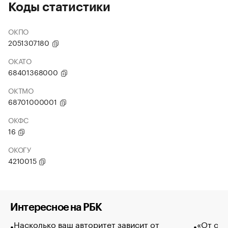
Коды статистики
ОКПО
2051307180
ОКАТО
68401368000
ОКТМО
68701000001
ОКФС
16
ОКОГУ
4210015
Интересное на РБК
Насколько ваш авторитет зависит от
«От спо