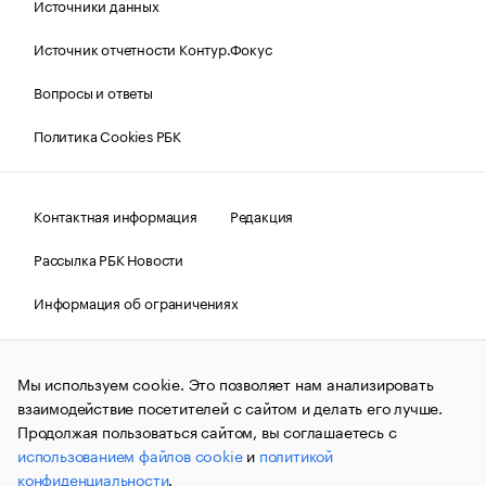
Источники данных
Источник отчетности Контур.Фокус
Вопросы и ответы
Политика Cookies РБК
Контактная информация
Редакция
Рассылка РБК Новости
Информация об ограничениях
Правовая информация
О соблюдении авторских прав
Мы используем cookie. Это позволяет нам анализировать
© АО «РОСБИЗНЕСКОНСАЛТИНГ»,
1995–2026.
Сообщения
и материалы информационного агентства «РБК»
взаимодействие посетителей с сайтом и делать его лучше.
(зарегистрировано Федеральной службой по надзору в сфере
Продолжая пользоваться сайтом, вы соглашаетесь с
связи, информационных технологий и массовых
использованием файлов cookie
и
политикой
коммуникаций (Роскомнадзор) 09.12.2015 за номером ИА
№ФС77-63848) сопровождаются пометкой «РБК». Отдельные
конфиденциальности
.