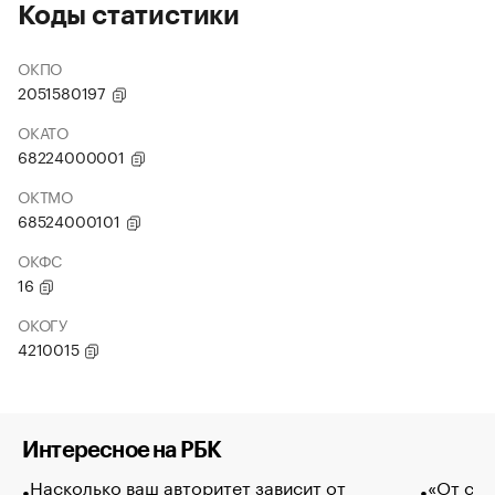
Коды статистики
ОКПО
2051580197
ОКАТО
68224000001
ОКТМО
68524000101
ОКФС
16
ОКОГУ
4210015
Интересное на РБК
Насколько ваш авторитет зависит от
«От спо