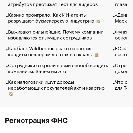
атрибутов престижа? Тест для лидеров
глава к
Казино проиграло. Как ИИ-агенты
«Деньги
разрушают букмекерскую индустрию
Маск в 
Выживают сильнейших. Почему компании
Функции
избавляются от лучших сотрудников
основ э
Как банк Wildberries резко нарастил
ЕС раз
кредиты селлерам до атак на склады
нефти —
Сотрудники открыли новый способ вредить
Стресс 
компаниям. Зачем им это
доходов
Как налоговики ищут доходы
Что обв
неработающих покупателей яхт и квартир
для Tel
Регистрация ФНС