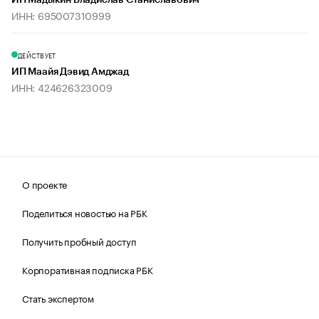
ИП Мадыкин Владислав Станиславович
ИНН: 695007310999
ДЕЙСТВУЕТ
ИП Маайя Дэвид Амджад
ИНН: 424626323009
О проекте
Поделиться новостью на РБК
Получить пробный доступ
Корпоративная подписка РБК
Стать экспертом