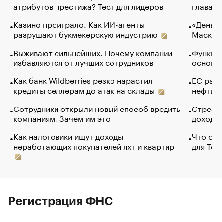
атрибутов престижа? Тест для лидеров
глава к
Казино проиграло. Как ИИ-агенты
«Деньги
разрушают букмекерскую индустрию
Маск в 
Выживают сильнейших. Почему компании
Функции
избавляются от лучших сотрудников
основ э
Как банк Wildberries резко нарастил
ЕС раз
кредиты селлерам до атак на склады
нефти —
Сотрудники открыли новый способ вредить
Стресс 
компаниям. Зачем им это
доходов
Как налоговики ищут доходы
Что обв
неработающих покупателей яхт и квартир
для Tel
Регистрация ФНС