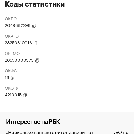
Коды статистики
ОКПО
2049682298
ОКАТО
28250810016
ОКТМО
28550000375
ОКФС
16
ОКОГУ
4210015
Интересное на РБК
Насколько ваш авторитет зависит от
«От спо