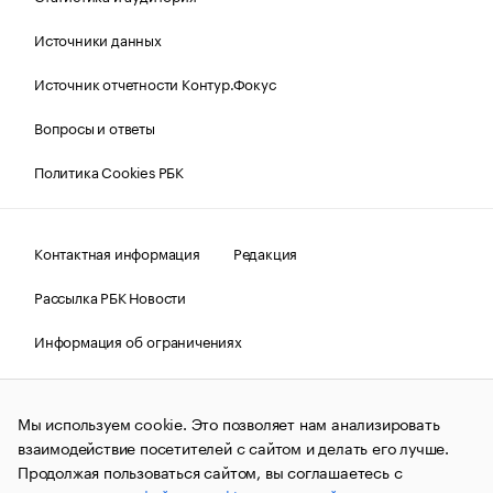
Источники данных
Источник отчетности Контур.Фокус
Вопросы и ответы
Политика Cookies РБК
Контактная информация
Редакция
Рассылка РБК Новости
Информация об ограничениях
Правовая информация
О соблюдении авторских прав
Мы используем cookie. Это позволяет нам анализировать
© АО «РОСБИЗНЕСКОНСАЛТИНГ»,
1995–2026.
Сообщения
и материалы информационного агентства «РБК»
взаимодействие посетителей с сайтом и делать его лучше.
(зарегистрировано Федеральной службой по надзору в сфере
Продолжая пользоваться сайтом, вы соглашаетесь с
связи, информационных технологий и массовых