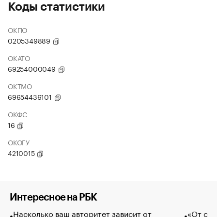
Коды статистики
ОКПО
0205349889
ОКАТО
69254000049
ОКТМО
69654436101
ОКФС
16
ОКОГУ
4210015
Интересное на РБК
Насколько ваш авторитет зависит от
«От спо