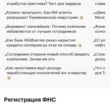
атрибутов престижа? Тест для лидеров
глава к
Казино проиграло. Как ИИ-агенты
«Деньги
разрушают букмекерскую индустрию
Маск в 
Выживают сильнейших. Почему компании
Функции
избавляются от лучших сотрудников
основ э
Как банк Wildberries резко нарастил
ЕС раз
кредиты селлерам до атак на склады
нефти —
Сотрудники открыли новый способ вредить
Стресс 
компаниям. Зачем им это
доходов
Как налоговики ищут доходы
Что обв
неработающих покупателей яхт и квартир
для Tel
Регистрация ФНС