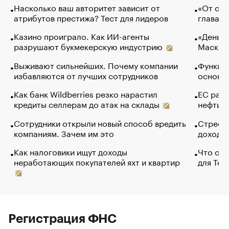
Насколько ваш авторитет зависит от
«От спо
атрибутов престижа? Тест для лидеров
глава к
Казино проиграло. Как ИИ-агенты
«Деньги
разрушают букмекерскую индустрию
Маск в 
Выживают сильнейших. Почему компании
Функции
избавляются от лучших сотрудников
основ э
Как банк Wildberries резко нарастил
ЕС раз
кредиты селлерам до атак на склады
нефти —
Сотрудники открыли новый способ вредить
Стресс 
компаниям. Зачем им это
доходов
Как налоговики ищут доходы
Что обв
неработающих покупателей яхт и квартир
для Tel
Регистрация ФНС