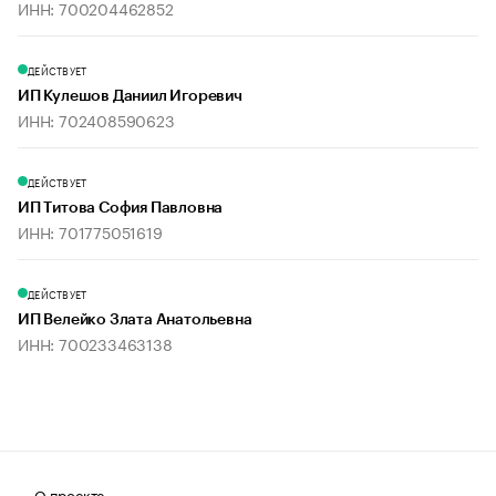
ИНН: 700204462852
ДЕЙСТВУЕТ
ИП Кулешов Даниил Игоревич
ИНН: 702408590623
ДЕЙСТВУЕТ
ИП Титова София Павловна
ИНН: 701775051619
ДЕЙСТВУЕТ
ИП Велейко Злата Анатольевна
ИНН: 700233463138
О проекте