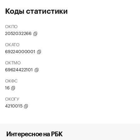
Коды статистики
ОКПО
2052032266
ОКАТО
69224000001
ОКТМО
69624422101
ОКФС
16
ОКОГУ
4210015
Интересное на РБК