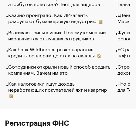
атрибутов престижа? Тест для лидеров
глава к
Казино проиграло. Как ИИ-агенты
«Деньги
разрушают букмекерскую индустрию
Маск в 
Выживают сильнейших. Почему компании
Функции
избавляются от лучших сотрудников
основ э
Как банк Wildberries резко нарастил
ЕС раз
кредиты селлерам до атак на склады
нефти —
Сотрудники открыли новый способ вредить
Стресс 
компаниям. Зачем им это
доходов
Как налоговики ищут доходы
Что обв
неработающих покупателей яхт и квартир
для Tel
Регистрация ФНС