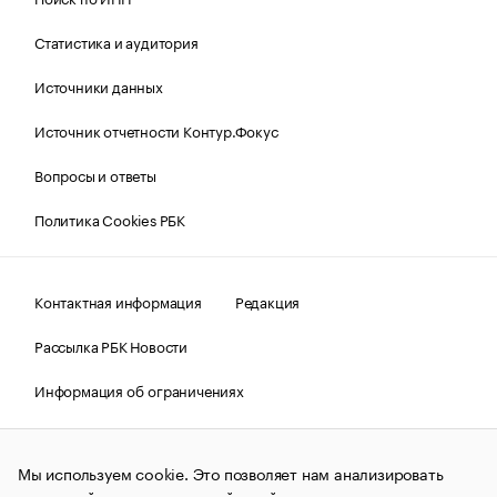
Статистика и аудитория
Источники данных
Источник отчетности Контур.Фокус
Вопросы и ответы
Политика Cookies РБК
Контактная информация
Редакция
Рассылка РБК Новости
Информация об ограничениях
Правовая информация
О соблюдении авторских прав
Мы используем cookie. Это позволяет нам анализировать
© АО «РОСБИЗНЕСКОНСАЛТИНГ»,
1995–2026.
Сообщения
и материалы информационного агентства «РБК»