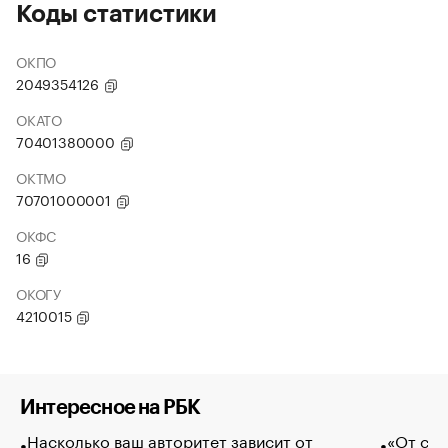
Коды статистики
ОКПО
2049354126
ОКАТО
70401380000
ОКТМО
70701000001
ОКФС
16
ОКОГУ
4210015
Интересное на РБК
Насколько ваш авторитет зависит от
«От спо