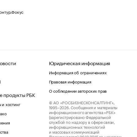
Контур.Фокус
овости
Юридическая информация
Информация об ограничениях
d
Правовая информация
О соблюдении авторских прав
е продукты РБК
© АО «РОСБИЗНЕСКОНСАЛТИНГ»,
 и хостинг
1995–2026.
Сообщения и материалы
информационного агентства «РБК»
лако
(зарегистрировано Федеральной
службой по надзору в сфере связи,
шения
информационных технологий
ства
и массовых коммуникаций
(Роскомнадзор) 09.12.2015 за номером