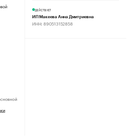
овой
ДЕЙСТВУЕТ
ИП Макеева Анна Дмитриевна
ИНН: 890513152858
ОСНОВНОЙ
вки