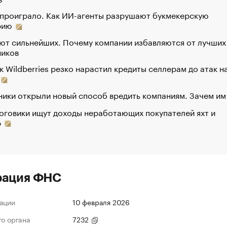
 проиграло. Как ИИ-агенты разрушают букмекерскую
рию
ют сильнейших. Почему компании избавляются от лучших
ников
к Wildberries резко нарастил кредиты селлерам до атак н
ики открыли новый способ вредить компаниям. Зачем им
оговики ищут доходы неработающих покупателей яхт и
р
рация ФНС
ации
10 февраля 2026
го органа
7232