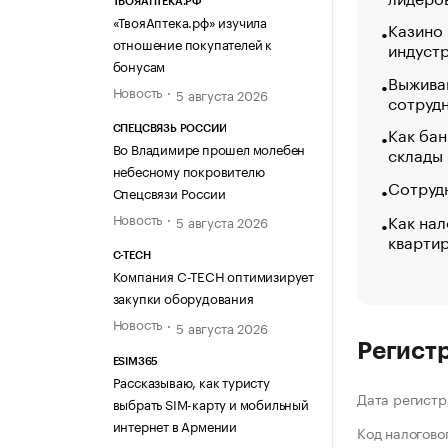
ТВОЯАПТЕКА.РФ
«ТвояАптека.рф» изучила
Казино
отношение покупателей к
индуст
бонусам
Выжива
Новость
5 августа 2026
сотруд
Как бан
СПЕЦСВЯЗЬ РОССИИ
Во Владимире прошел молебен
склады
небесному покровителю
Сотрудн
Спецсвязи России
Как нал
Новость
5 августа 2026
кварти
C-TECH
Компания C-TECH оптимизирует
закупки оборудования
Новость
5 августа 2026
Регист
ESIM365
Рассказываю, как туристу
Дата регистр
выбрать SIM-карту и мобильный
интернет в Армении
Код налогово