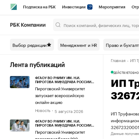
Подписка на РБК
Инвестиции
Мероприятия
Отр
Спорт
Школа управления РБК
РБК Образование
РБ
РБК Компании
Город
Стиль
Крипто
РБК Бизнес-среда
Дискусси
Выбор редакции
Менеджмент и HR
Право и бухгал
Спецпроекты СПб
Конференции СПб
Спецпроекты
Главная
ИП Т
Технологии и медиа
Финансы
Рынок наличной валют
Лента публикаций
ДЕЙСТВУЕТ
ОБНО
ФГАОУ ВО РНИМУ ИМ. Н.И.
ИП Т
ПИРОГОВА МИНЗДРАВА РОССИИ
(ПИРОГОВСКИЙ УНИВЕРСИТЕТ)
Пироговский Университет
3267
запускает всероссийскую
онлайн-акцию
Новость
5 августа 2026
ИП Труфанова
информационн
ФГАОУ ВО РНИМУ ИМ. Н.И.
32672320001
ПИРОГОВА МИНЗДРАВА РОССИИ
(ПИРОГОВСКИЙ УНИВЕРСИТЕТ)
Пироговский Университет
Данные получен
подготовил более 200