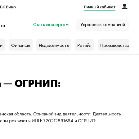
...
БК Вино
Личный кабинет
Стать экспертом
Управлять компанией
кте
азета
жи
Финансы
Недвижимость
Ретейл
Производство
а — ОГРНИП:
нская область. Основной вид деятельности: Деятельность
воены реквизиты ИНН: 720212891664 и ОГРНИП: