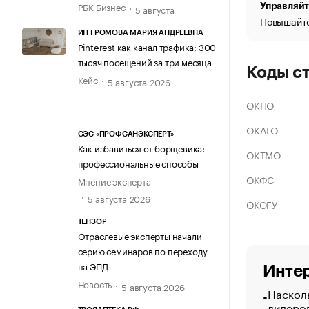
РБК Бизнес
Управляйт
5 августа
Повышайте
ИП ГРОМОВА МАРИЯ АНДРЕЕВНА
Pinterest как канал трафика: 300
тысяч посещений за три месяца
Коды с
Кейс
5 августа 2026
ОКПО
ОКАТО
СЭС «ПРОФСАНЭКСПЕРТ»
Как избавиться от борщевика:
ОКТМО
профессиональные способы
ОКФС
Мнение эксперта
5 августа 2026
ОКОГУ
ТЕНЗОР
Отраслевые эксперты начали
серию семинаров по переходу
на ЭПД
Интер
Новость
5 августа 2026
Насколь
лидеро