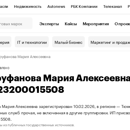
асли
Недвижимость
Autonews
РБК Компании
Телеканал
Р
К Курсы
РБК Life
Тренды
Визионеры
Национальные проекты
Эксперты
Кейсы
Мероприятия
О прое
онный клуб
Исследования
Кредитные рейтинги
Франшизы
Г
терия
IT и технологии
Малый бизнес
Маркетинг и прода
Проверка контрагентов
Политика
Экономика
Бизнес
руфанова Мария Алексеевна
ы
ВЛЕНО
руфанова Мария Алексеевн
23200015508
 Мария Алексеевна зарегистрирован 10.02.2026, в регионе — Тюме
ых служб прочая, не включенная в другие группировки. ИП прис
5508.
ы из публичных государственных источников.