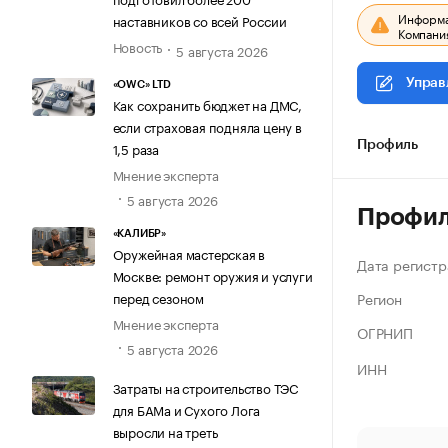
Информац
наставников со всей России
Компания
Новость
5 августа 2026
Управ
«OWC» LTD
Как сохранить бюджет на ДМС,
если страховая подняла цену в
1,5 раза
Профиль
Мнение эксперта
5 августа 2026
Профи
«КАЛИБР»
Оружейная мастерская в
Дата регистр
Москве: ремонт оружия и услуги
Регион
перед сезоном
Мнение эксперта
ОГРНИП
5 августа 2026
ИНН
Затраты на строительство ТЭС
для БАМа и Сухого Лога
выросли на треть