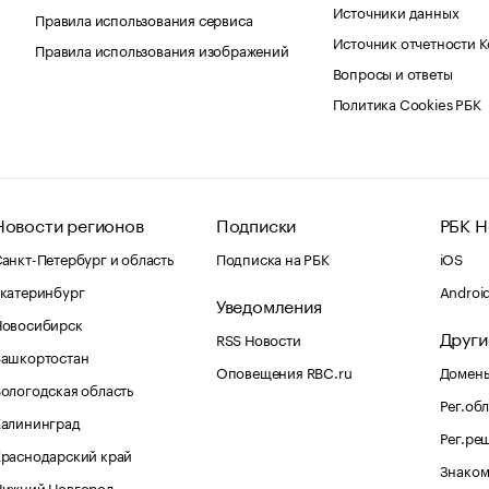
Источники данных
Правила использования сервиса
Источник отчетности 
Правила использования изображений
Вопросы и ответы
Политика Cookies РБК
Новости регионов
Подписки
РБК Н
анкт-Петербург и область
Подписка на РБК
iOS
катеринбург
Androi
Уведомления
Новосибирск
Други
RSS Новости
Башкортостан
Оповещения RBC.ru
Домены
ологодская область
Рег.об
Калининград
Рег.ре
раснодарский край
Знаком
Нижний Новгород