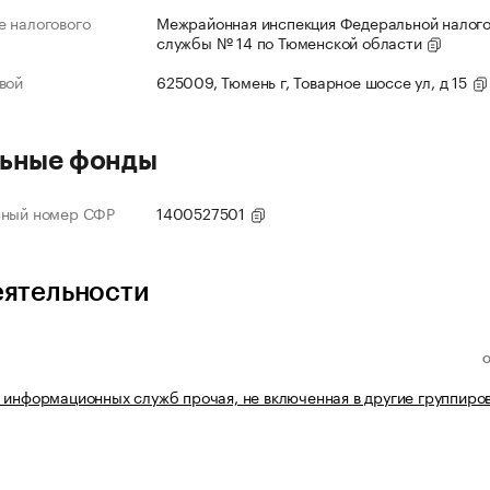
 налогового
Межрайонная инспекция Федеральной налог
службы № 14 по Тюменской области
вой
625009, Тюмень г, Товарное шоссе ул, д 15
ьные фонды
нный номер СФР
1400527501
еятельности
 информационных служб прочая, не включенная в другие группиро