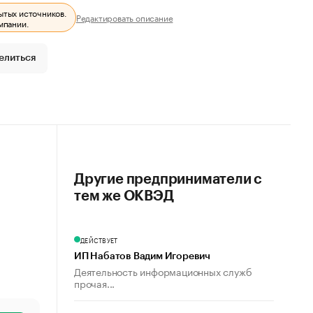
ытых источников.
Редактировать описание
мпании.
елиться
Другие предприниматели с
тем же ОКВЭД
ДЕЙСТВУЕТ
ИП Набатов Вадим Игоревич
Деятельность информационных служб
прочая...