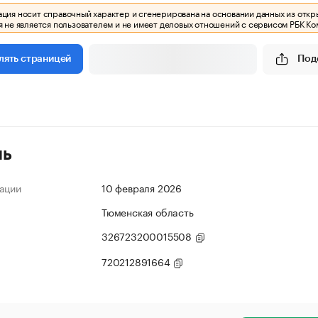
ия носит справочный характер и сгенерирована на основании данных из откр
 не является пользователем и не имеет деловых отношений с сервисом РБК Ко
Под
лять страницей
ль
ации
10 февраля 2026
Тюменская область
326723200015508
720212891664