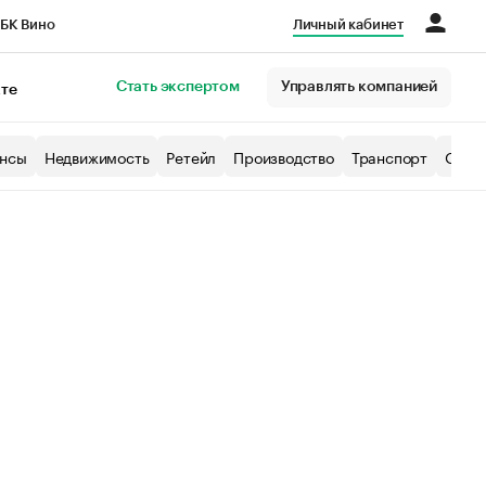
БК Вино
Личный кабинет
Город
Стать экспертом
Управлять компанией
кте
нсы
Недвижимость
Ретейл
Производство
Транспорт
Образ