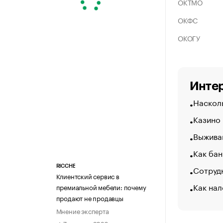
ОКТМО
ОКФС
ОКОГУ
Интер
Насколь
Казино
Выжива
Как бан
Сотрудн
RICCHE
Клиентский сервис в
Как нал
премиальной мебели: почему
продают не продавцы
Мнение эксперта