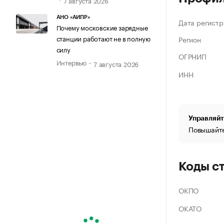
АНО «АИПР»
Дата регистр
Почему московские зарядные
станции работают не в полную
Регион
силу
ОГРНИП
Интервью
7 августа 2026
ИНН
Управляйт
Повышайте
Коды с
ОКПО
ОКАТО