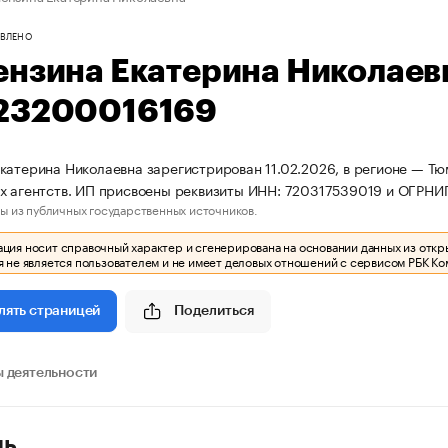
ВЛЕНО
ензина Екатерина Николае
23200016169
катерина Николаевна зарегистрирован 11.02.2026, в регионе — Тю
х агентств. ИП присвоены реквизиты ИНН: 720317539019 и ОГРНИ
ы из публичных государственных источников.
ия носит справочный характер и сгенерирована на основании данных из откр
 не является пользователем и не имеет деловых отношений с сервисом РБК Ко
Поделиться
лять страницей
 деятельности
ль