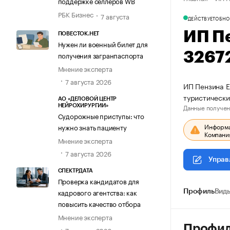
поддержке селлеров WB
РБК Бизнес
7 августа
ДЕЙСТВУЕТ
ОБНО
ИП П
ПОВЕСТОК.НЕТ
Нужен ли военный билет для
3267
получения загранпаспорта
Мнение эксперта
7 августа 2026
ИП Пензина Е
туристически
АО «ДЕЛОВОЙ ЦЕНТР
Данные получен
НЕЙРОХИРУРГИИ»
Судорожные приступы: что
Информац
нужно знать пациенту
Компания
Мнение эксперта
7 августа 2026
Управ
СПЕКТРДАТА
Проверка кандидатов для
кадрового агентства: как
Профиль
Виды
повысить качество отбора
Мнение эксперта
Профи
7 августа 2026