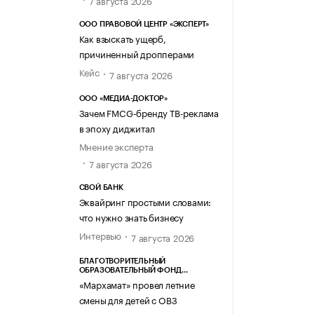
7 августа 2026
ООО ПРАВОВОЙ ЦЕНТР «ЭКСПЕРТ»
Как взыскать ущерб,
причиненный дропперами
Кейс
7 августа 2026
ООО «МЕДИА-ДОКТОР»
Зачем FMCG-бренду ТВ-реклама
в эпоху диджитал
Мнение эксперта
7 августа 2026
СВОЙ БАНК
Эквайринг простыми словами:
что нужно знать бизнесу
Интервью
7 августа 2026
БЛАГОТВОРИТЕЛЬНЫЙ
ОБРАЗОВАТЕЛЬНЫЙ ФОНД
«МАРХАМАТ»
«Мархамат» провел летние
смены для детей с ОВЗ