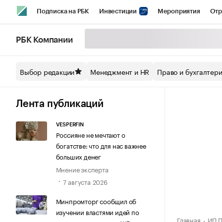
Подписка на РБК
Инвестиции
Мероприятия
Отр
Спорт
Школа управления РБК
РБК Образование
РБ
РБК Компании
Стиль
Крипто
РБК Бизнес-среда
Дискуссионный кл
Выбор редакции
Менеджмент и HR
Право и бухгалтер
Спецпроекты СПб
Конференции СПб
Спецпроекты
Технологии и медиа
Финансы
Рынок наличной валют
Лента публикаций
VESPERFIN
Россияне не мечтают о
богатстве: что для нас важнее
больших денег
Мнение эксперта
7 августа 2026
Минпромторг сообщил об
изучении властями идей по
Главная
ИП П