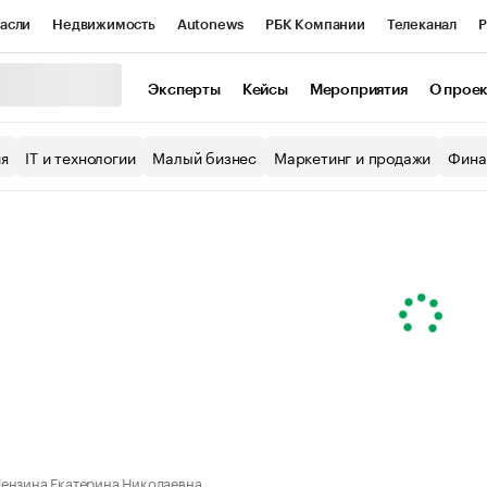
асли
Недвижимость
Autonews
РБК Компании
Телеканал
Р
К Курсы
РБК Life
Тренды
Визионеры
Национальные проекты
Эксперты
Кейсы
Мероприятия
О прое
уб
Исследования
Кредитные рейтинги
Франшизы
Газета
ия
IT и технологии
Малый бизнес
Маркетинг и продажи
Фина
Проверка контрагентов
Политика
Экономика
Бизнес
ы
ензина Екатерина Николаевна