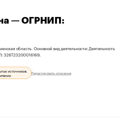
вна — ОГРНИП:
менская область. Основной вид деятельности: Деятельность
П: 326723200016169.
ытых источников.
Редактировать описание
мпании.