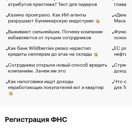
атрибутов престижа? Тест для лидеров
глава к
Казино проиграло. Как ИИ-агенты
«Деньги
разрушают букмекерскую индустрию
Маск в 
Выживают сильнейших. Почему компании
Функции
избавляются от лучших сотрудников
основ э
Как банк Wildberries резко нарастил
ЕС раз
кредиты селлерам до атак на склады
нефти —
Сотрудники открыли новый способ вредить
Стресс 
компаниям. Зачем им это
доходов
Как налоговики ищут доходы
Что обв
неработающих покупателей яхт и квартир
для Tel
Регистрация ФНС