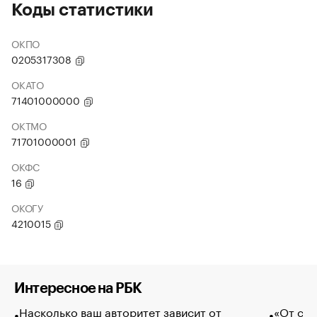
Коды статистики
ОКПО
0205317308
ОКАТО
71401000000
ОКТМО
71701000001
ОКФС
16
ОКОГУ
4210015
Интересное на РБК
Насколько ваш авторитет зависит от
«От спо