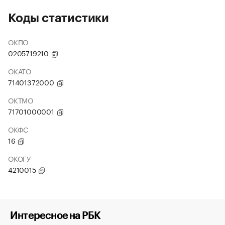
Коды статистики
ОКПО
0205719210
ОКАТО
71401372000
ОКТМО
71701000001
ОКФС
16
ОКОГУ
4210015
Интересное на РБК