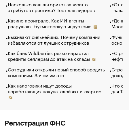
Насколько ваш авторитет зависит от
«От спо
атрибутов престижа? Тест для лидеров
глава к
Казино проиграло. Как ИИ-агенты
«Деньги
разрушают букмекерскую индустрию
Маск в 
Выживают сильнейших. Почему компании
Функции
избавляются от лучших сотрудников
основ э
Как банк Wildberries резко нарастил
ЕС раз
кредиты селлерам до атак на склады
нефти —
Сотрудники открыли новый способ вредить
Стресс 
компаниям. Зачем им это
доходов
Как налоговики ищут доходы
Что обв
неработающих покупателей яхт и квартир
для Tel
Регистрация ФНС