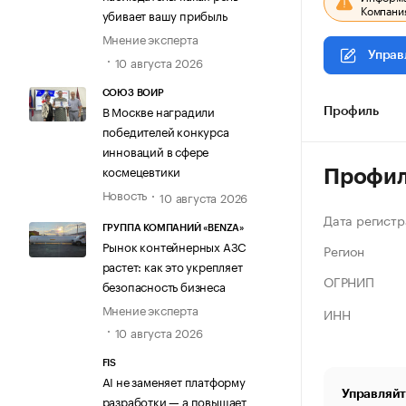
Компания
убивает вашу прибыль
Мнение эксперта
Управ
10 августа 2026
СОЮЗ ВОИР
В Москве наградили
Профиль
победителей конкурса
инноваций в сфере
космецевтики
Профи
Новость
10 августа 2026
Дата регистр
ГРУППА КОМПАНИЙ «BENZA»
Рынок контейнерных АЗС
Регион
растет: как это укрепляет
ОГРНИП
безопасность бизнеса
Мнение эксперта
ИНН
10 августа 2026
FIS
AI не заменяет платформу
Управляйт
разработки — а повышает