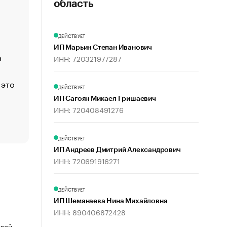
«Деньги будут не нужны»: что рассказал Маск в инт
область
Economist
Функции менеджмента: пять ключевых основ эффект
ДЕЙСТВУЕТ
управления
ИП Марьин Степан Иванович
а
ЕС разрешил конфискацию российской нефти — чем
ИНН: 720321977287
Москва
 это
Стресс обеспеченных людей: почему рост доходов 
ДЕЙСТВУЕТ
счастья
ИП Сагоян Микаел Гришаевич
Что обвинения против Павла Дурова значат для Tele
ИНН: 720408491276
пользователей
ДЕЙСТВУЕТ
ИП Андреев Дмитрий Александрович
ИНН: 720691916271
ДЕЙСТВУЕТ
ИП Шеманаева Нина Михайловна
ИНН: 890406872428
овой