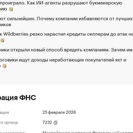
 проиграло. Как ИИ-агенты разрушают букмекерскую
рию
ют сильнейших. Почему компании избавляются от лучших
ников
к Wildberries резко нарастил кредиты селлерам до атак н
ики открыли новый способ вредить компаниям. Зачем им
оговики ищут доходы неработающих покупателей яхт и
р
рация ФНС
ации
25 февраля 2026
го органа
7232
 налогового
Межрайонная инспекция Федеральной налог