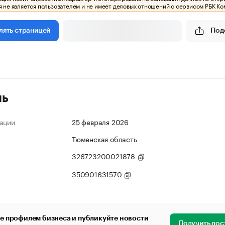
 не является пользователем и не имеет деловых отношений с сервисом РБК Ко
Под
лять страницей
ль
ации
25 февраля 2026
Тюменская область
326723200021878
350901631570
е профилем бизнеса и публикуйте новости
Получить дос