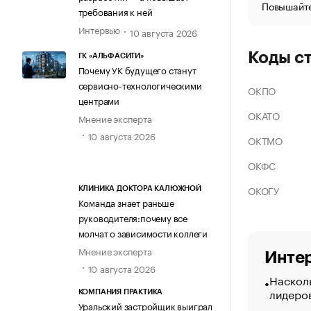
Повышайте
требования к ней
Интервью
10 августа 2026
Коды с
ГК «АЛЬФАСИТИ»
Почему УК будущего станут
сервисно-технологическими
ОКПО
центрами
ОКАТО
Мнение эксперта
10 августа 2026
ОКТМО
ОКФС
ОКОГУ
КЛИНИКА ДОКТОРА КАЛЮЖНОЙ
Команда знает раньше
руководителя:почему все
молчат о зависимости коллеги
Мнение эксперта
Интер
10 августа 2026
Насколь
лидеро
КОМПАНИЯ ПРАКТИКА
Уральский застройщик выиграл