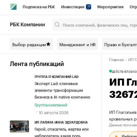
Подписка на РБК
Инвестиции
Мероприятия
Отр
Спорт
Школа управления РБК
РБК Образование
РБ
РБК Компании
Город
Стиль
Крипто
РБК Бизнес-среда
Дискусси
Выбор редакции
Менеджмент и HR
Право и бухгал
Спецпроекты СПб
Конференции СПб
Спецпроекты
Главная
ИП Г
Технологии и медиа
Финансы
Рынок наличной валют
Лента публикаций
ДЕЙСТВУЕТ
ОБНО
ГРУППА IT-КОМПАНИЙ LAD
ИП Г
Эксперт Lad: ключевые
элементы трансформации
3267
бизнеса в AI-native компанию
Группа компаний
ИП Глагольев
10 августа 2026
кровельных 
ИП ЛАТИНА ИННА ЭДУАРДОВНА
Данные получен
Герой, спасатель, жертва или
наблюдатель: какая роль
Информац