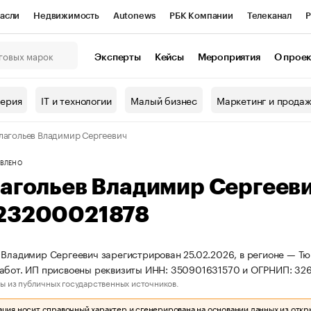
асли
Недвижимость
Autonews
РБК Компании
Телеканал
Р
К Курсы
РБК Life
Тренды
Визионеры
Национальные проекты
Эксперты
Кейсы
Мероприятия
О прое
онный клуб
Исследования
Кредитные рейтинги
Франшизы
Г
терия
IT и технологии
Малый бизнес
Маркетинг и прода
Проверка контрагентов
Политика
Экономика
Бизнес
лагольев Владимир Сергеевич
ы
ВЛЕНО
лагольев Владимир Сергеев
23200021878
 Владимир Сергеевич зарегистрирован 25.02.2026, в регионе — Тю
работ. ИП присвоены реквизиты ИНН: 350901631570 и ОГРНИП: 32
ы из публичных государственных источников.
ия носит справочный характер и сгенерирована на основании данных из откр