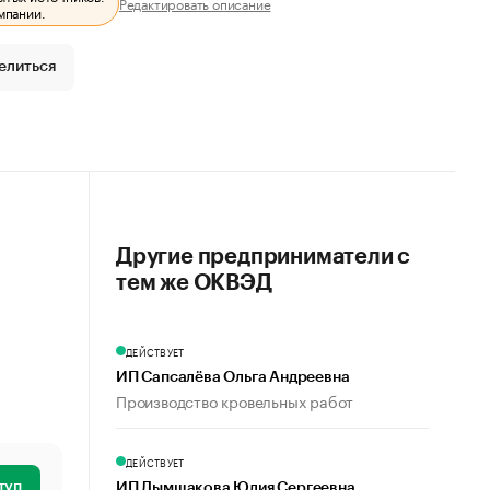
Редактировать описание
мпании.
елиться
Другие предприниматели с
тем же ОКВЭД
ДЕЙСТВУЕТ
ИП Сапсалёва Ольга Андреевна
Производство кровельных работ
ДЕЙСТВУЕТ
туп
ИП Дымшакова Юлия Сергеевна