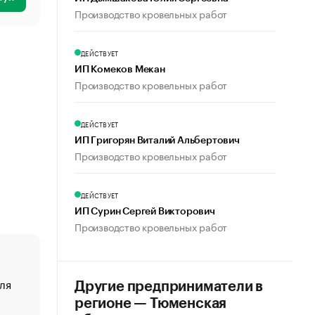
Производство кровельных работ
ДЕЙСТВУЕТ
ИП Комеков Мекан
Производство кровельных работ
ДЕЙСТВУЕТ
ИП Григорян Виталий Альбертович
Производство кровельных работ
ДЕЙСТВУЕТ
ИП Сурин Сергей Викторович
Производство кровельных работ
ля
«От спорта тело стареет иначе». Как живет глава ко
Другие предприниматели в
создавшей GTA
регионе — Тюменская