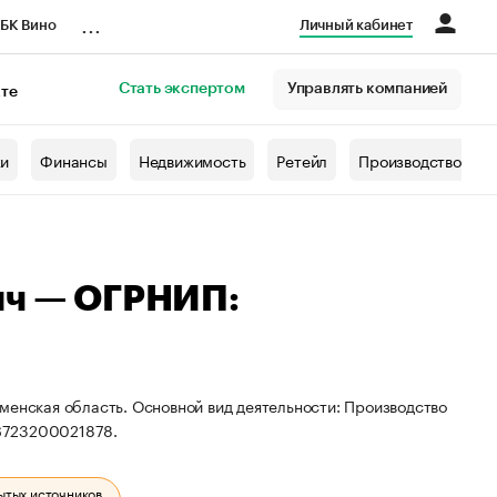
...
БК Вино
Личный кабинет
Стать экспертом
Управлять компанией
кте
азета
жи
Финансы
Недвижимость
Ретейл
Производство
ич — ОГРНИП:
менская область. Основной вид деятельности: Производство
6723200021878.
ытых источников.