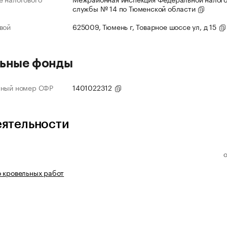
службы № 14 по Тюменской области
вой
625009, Тюмень г, Товарное шоссе ул, д 15
ьные фонды
нный номер СФР
1401022312
еятельности
 кровельных работ