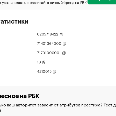
 узнаваемость и развивайте личный бренд на РБК
татистики
0205719422
71401364000
71701000001
16
4210015
есное на РБК
ко ваш авторитет зависит от атрибутов престижа? Тест д
в