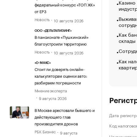
Казино
федеральный конкурс «ТОП ЖК»
индуст
от ЕРЗ
Выжива
Новость
10 августа 2026
сотруд
ООО «ДЕЛЬТАЛИЗИНГ»
Как бан
В пансионате «Пушкинский»
склады
благоустроили территорию
Сотрудн
Новость
10 августа 2026
Как нал
«О-МАКС»
кварти
Стоит ли доверять онлайн-
калькуляторам оценки авто:
разбираем погрешности
Мнение эксперта
9 августа 2026
Регист
В Москве арестовали бывшего и
Дата регистр
действующего глав
производителя дронов
Код налогово
РБК Бизнес
9 августа
Наименование