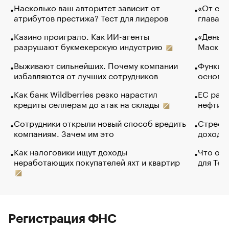
Насколько ваш авторитет зависит от
«От спо
атрибутов престижа? Тест для лидеров
глава к
Казино проиграло. Как ИИ-агенты
«Деньги
разрушают букмекерскую индустрию
Маск в 
Выживают сильнейших. Почему компании
Функции
избавляются от лучших сотрудников
основ э
Как банк Wildberries резко нарастил
ЕС раз
кредиты селлерам до атак на склады
нефти —
Сотрудники открыли новый способ вредить
Стресс 
компаниям. Зачем им это
доходов
Как налоговики ищут доходы
Что обв
неработающих покупателей яхт и квартир
для Tel
Регистрация ФНС