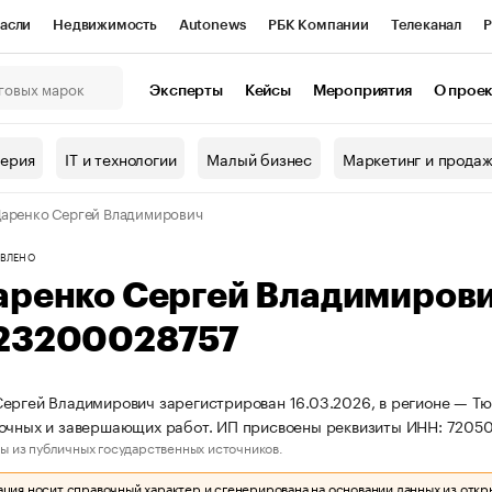
асли
Недвижимость
Autonews
РБК Компании
Телеканал
Р
К Курсы
РБК Life
Тренды
Визионеры
Национальные проекты
Эксперты
Кейсы
Мероприятия
О прое
онный клуб
Исследования
Кредитные рейтинги
Франшизы
Г
терия
IT и технологии
Малый бизнес
Маркетинг и прода
Проверка контрагентов
Политика
Экономика
Бизнес
аренко Сергей Владимирович
ы
ВЛЕНО
аренко Сергей Владимиров
23200028757
ергей Владимирович зарегистрирован 16.03.2026, в регионе — Тю
лочных и завершающих работ. ИП присвоены реквизиты ИНН: 720
ы из публичных государственных источников.
ия носит справочный характер и сгенерирована на основании данных из откр