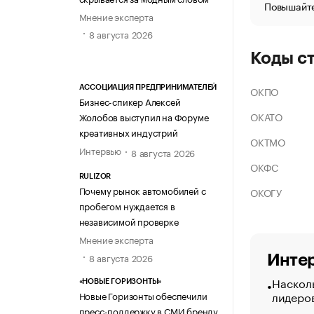
Повышайте
Мнение эксперта
8 августа 2026
Коды с
ОКПО
АССОЦИАЦИЯ ПРЕДПРИНИМАТЕЛЕЙ
Бизнес-спикер Алексей
ОКАТО
Жолобов выступил на Форуме
креативных индустрий
ОКТМО
Интервью
8 августа 2026
ОКФС
RULIZOR
Почему рынок автомобилей с
ОКОГУ
пробегом нуждается в
независимой проверке
Мнение эксперта
8 августа 2026
Интер
Насколь
«НОВЫЕ ГОРИЗОНТЫ»
лидеро
Новые Горизонты обеспечили
пресс-поддержку в СМИ бренду