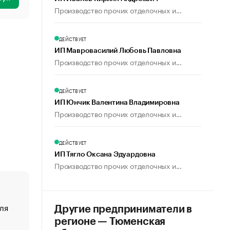
Производство прочих отделочных и...
ДЕЙСТВУЕТ
ИП Мавровасилий Любовь Павловна
Производство прочих отделочных и...
ДЕЙСТВУЕТ
ИП Юнчик Валентина Владимировна
Производство прочих отделочных и...
ДЕЙСТВУЕТ
ИП Тягло Оксана Эдуардовна
Производство прочих отделочных и...
ля
«От спорта тело стареет иначе». Как живет глава ко
Другие предприниматели в
создавшей GTA
регионе — Тюменская