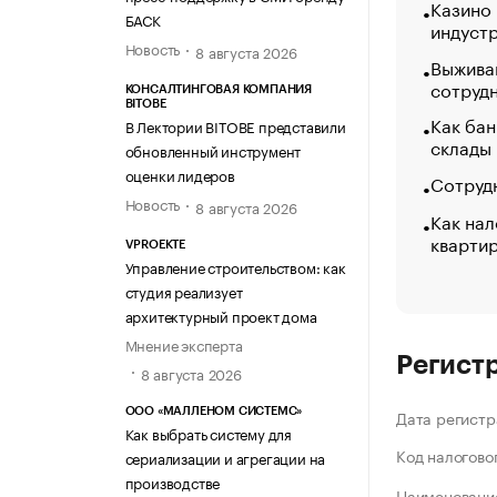
Казино
БАСК
индуст
Новость
8 августа 2026
Выжива
сотруд
КОНСАЛТИНГОВАЯ КОМПАНИЯ
BITOBE
Как бан
В Лектории BITOBE представили
склады
обновленный инструмент
оценки лидеров
Сотрудн
Новость
8 августа 2026
Как нал
кварти
VPROEKTE
Управление строительством: как
студия реализует
архитектурный проект дома
Мнение эксперта
Регист
8 августа 2026
ООО «МАЛЛЕНОМ СИСТЕМС»
Дата регистр
Как выбрать систему для
Код налогово
сериализации и агрегации на
производстве
Наименование