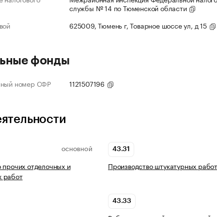
службы № 14 по Тюменской области
вой
625009, Тюмень г, Товарное шоссе ул, д 15
ьные фонды
нный номер СФР
1121507196
еятельности
43.31
ОСНОВНОЙ
 прочих отделочных и
Производство штукатурных рабо
 работ
43.33