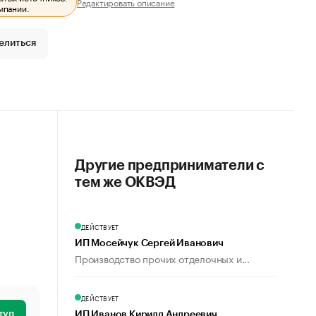
Редактировать описание
мпании.
елиться
Другие предприниматели с
тем же ОКВЭД
ДЕЙСТВУЕТ
ИП Мосейчук Сергей Иванович
Производство прочих отделочных и...
ДЕЙСТВУЕТ
туп
ИП Иванов Кирилл Андреевич