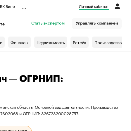
...
БК Вино
Личный кабинет
Стать экспертом
Управлять компанией
кте
азета
жи
Финансы
Недвижимость
Ретейл
Производство
ич — ОГРНИП:
менская область. Основной вид деятельности: Производство
507602068 и ОГРНИП: 326723200028757.
ытых источников.