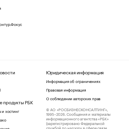
я
Контур.Фокус
овости
Юридическая информация
Информация об ограничениях
d
Правовая информация
О соблюдении авторских прав
е продукты РБК
© АО «РОСБИЗНЕСКОНСАЛТИНГ»,
 и хостинг
1995–2026.
Сообщения и материалы
информационного агентства «РБК»
лако
(зарегистрировано Федеральной
службой по надзору в сфере связи,
шения