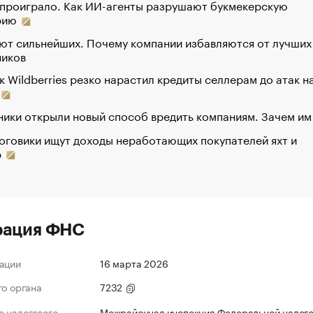
 проиграло. Как ИИ-агенты разрушают букмекерскую
рию
ют сильнейших. Почему компании избавляются от лучших
ников
к Wildberries резко нарастил кредиты селлерам до атак н
ики открыли новый способ вредить компаниям. Зачем им
оговики ищут доходы неработающих покупателей яхт и
р
рация ФНС
ации
16 марта 2026
го органа
7232
 налогового
Межрайонная инспекция Федеральной налог