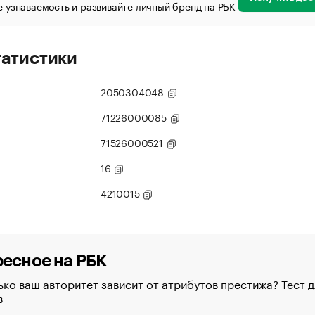
 узнаваемость и развивайте личный бренд на РБК
татистики
2050304048
71226000085
71526000521
16
4210015
есное на РБК
ко ваш авторитет зависит от атрибутов престижа? Тест д
в