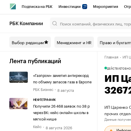
Подписка на РБК
Инвестиции
Мероприятия
Отр
Спорт
Школа управления РБК
РБК Образование
РБ
РБК Компании
Город
Стиль
Крипто
РБК Бизнес-среда
Дискусси
Выбор редакции
Менеджмент и HR
Право и бухгал
Спецпроекты СПб
Конференции СПб
Спецпроекты
Главная
ИП Ц
Технологии и медиа
Финансы
Рынок наличной валют
Лента публикаций
ДЕЙСТВУЕТ
ОБНО
«Газпром» заметил антирекорд
ИП Ц
по объему запасов газа в Европе
РБК Бизнес
3267
8 августа
НЕФТЕТРАФИК
Получили 26 468 заявок по 38 р
ИП Царенко С
через ВК: кейс онлайн-школы в
прочих отде
мягкой нише
Данные получен
Кейс
8 августа 2026
Информац