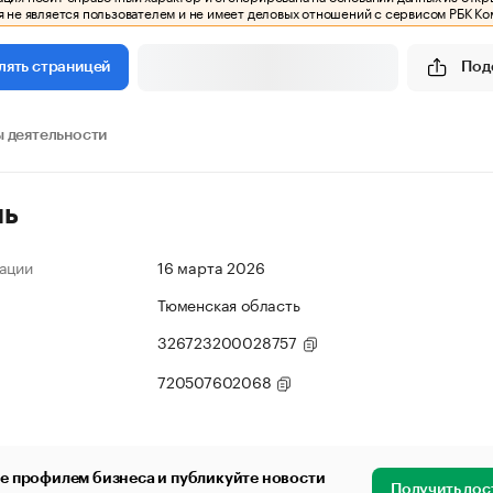
 не является пользователем и не имеет деловых отношений с сервисом РБК Ко
Под
лять страницей
 деятельности
ль
ации
16 марта 2026
Тюменская область
326723200028757
720507602068
е профилем бизнеса и публикуйте новости
Получить дос