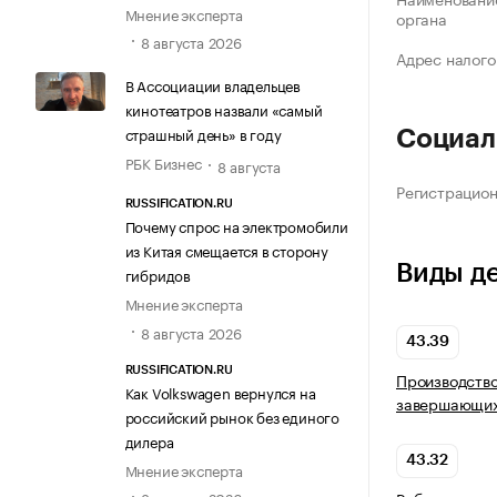
Мнение эксперта
органа
8 августа 2026
Адрес налого
В Ассоциации владельцев
кинотеатров назвали «самый
страшный день» в году
Социал
РБК Бизнес
8 августа
Регистрацио
RUSSIFICATION.RU
Почему спрос на электромобили
из Китая смещается в сторону
Виды д
гибридов
Мнение эксперта
8 августа 2026
43.39
RUSSIFICATION.RU
Производство
Как Volkswagen вернулся на
завершающих
российский рынок без единого
дилера
43.32
Мнение эксперта