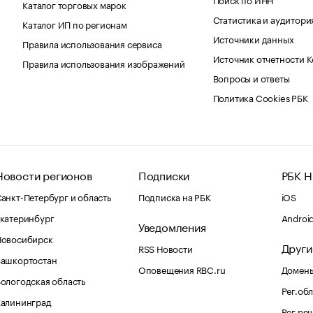
Каталог торговых марок
Статистика и аудитори
Каталог ИП по регионам
Источники данных
Правила использования сервиса
Источник отчетности 
Правила использования изображений
Вопросы и ответы
Политика Cookies РБК
Новости регионов
Подписки
РБК Н
анкт-Петербург и область
Подписка на РБК
iOS
катеринбург
Androi
Уведомления
Новосибирск
Други
RSS Новости
Башкортостан
Оповещения RBC.ru
Домены
ологодская область
Рег.об
Калининград
Рег.ре