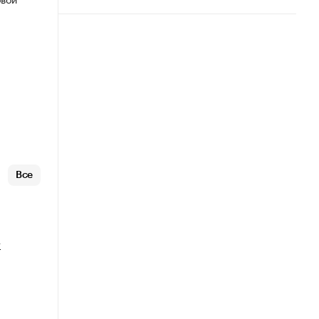
Все
т