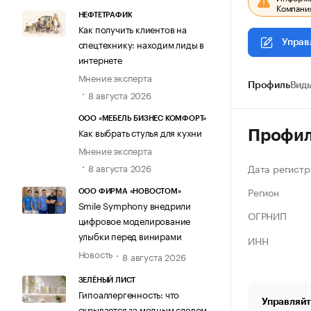
Компания
НЕФТЕТРАФИК
Как получить клиентов на
спецтехнику: находим лиды в
Управ
интернете
Мнение эксперта
Профиль
Виды
8 августа 2026
ООО «МЕБЕЛЬ БИЗНЕС КОМФОРТ»
Как выбрать стулья для кухни
Профи
Мнение эксперта
Дата регистр
8 августа 2026
Регион
ООО ФИРМА «НОВОСТОМ»
Smile Symphony внедрили
ОГРНИП
цифровое моделирование
улыбки перед винирами
ИНН
Новость
8 августа 2026
ЗЕЛЁНЫЙ ЛИСТ
Гипоаллергенность: что
Управляйт
скрывается за модным словом