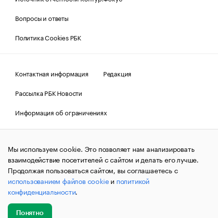
Вопросы и ответы
Политика Cookies РБК
Контактная информация
Редакция
Рассылка РБК Новости
Информация об ограничениях
Правовая информация
О соблюдении авторских прав
Мы используем cookie. Это позволяет нам анализировать
© АО «РОСБИЗНЕСКОНСАЛТИНГ»,
1995–2026.
Сообщения
и материалы информационного агентства «РБК»
взаимодействие посетителей с сайтом и делать его лучше.
(зарегистрировано Федеральной службой по надзору в сфере
Продолжая пользоваться сайтом, вы соглашаетесь с
связи, информационных технологий и массовых
использованием файлов cookie
и
политикой
коммуникаций (Роскомнадзор) 09.12.2015 за номером ИА
№ФС77-63848) сопровождаются пометкой «РБК». Отдельные
конфиденциальности
.
публикации могут содержать информацию,
не предназначенную для пользователей
до 18 лет.
companycardsfeedback@rbc.ru
Понятно