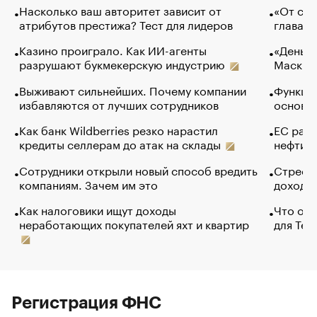
Насколько ваш авторитет зависит от
«От спо
атрибутов престижа? Тест для лидеров
глава к
Казино проиграло. Как ИИ-агенты
«Деньги
разрушают букмекерскую индустрию
Маск в 
Выживают сильнейших. Почему компании
Функции
избавляются от лучших сотрудников
основ э
Как банк Wildberries резко нарастил
ЕС раз
кредиты селлерам до атак на склады
нефти —
Сотрудники открыли новый способ вредить
Стресс 
компаниям. Зачем им это
доходов
Как налоговики ищут доходы
Что обв
неработающих покупателей яхт и квартир
для Tel
Регистрация ФНС