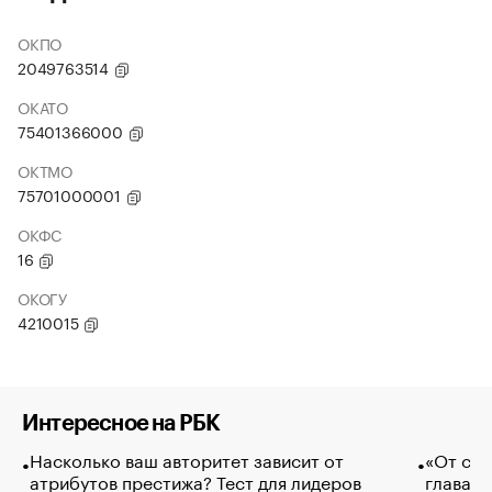
ОКПО
2049763514
ОКАТО
75401366000
ОКТМО
75701000001
ОКФС
16
ОКОГУ
4210015
Интересное на РБК
Насколько ваш авторитет зависит от
«От спо
атрибутов престижа? Тест для лидеров
глава к