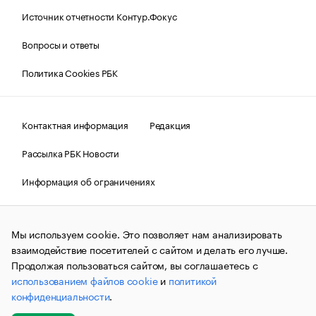
Источник отчетности Контур.Фокус
Вопросы и ответы
Политика Cookies РБК
Контактная информация
Редакция
Рассылка РБК Новости
Информация об ограничениях
Правовая информация
О соблюдении авторских прав
Мы используем cookie. Это позволяет нам анализировать
© АО «РОСБИЗНЕСКОНСАЛТИНГ»,
1995–2026.
Сообщения
и материалы информационного агентства «РБК»
взаимодействие посетителей с сайтом и делать его лучше.
(зарегистрировано Федеральной службой по надзору в сфере
Продолжая пользоваться сайтом, вы соглашаетесь с
связи, информационных технологий и массовых
использованием файлов cookie
и
политикой
коммуникаций (Роскомнадзор) 09.12.2015 за номером ИА
№ФС77-63848) сопровождаются пометкой «РБК». Отдельные
конфиденциальности
.
публикации могут содержать информацию,
не предназначенную для пользователей