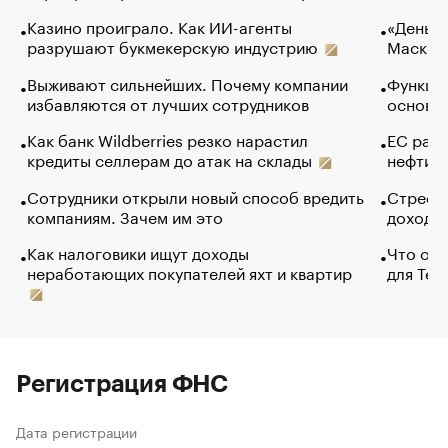
Казино проиграло. Как ИИ-агенты
«Деньги
разрушают букмекерскую индустрию
Маск в 
Выживают сильнейших. Почему компании
Функции
избавляются от лучших сотрудников
основ э
Как банк Wildberries резко нарастил
ЕС раз
кредиты селлерам до атак на склады
нефти —
Сотрудники открыли новый способ вредить
Стресс 
компаниям. Зачем им это
доходов
Как налоговики ищут доходы
Что обв
неработающих покупателей яхт и квартир
для Tel
Регистрация ФНС
Дата регистрации