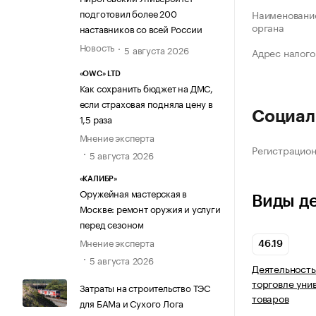
подготовил более 200
Наименование
органа
наставников со всей России
Новость
5 августа 2026
Адрес налого
«OWC» LTD
Как сохранить бюджет на ДМС,
если страховая подняла цену в
Социал
1,5 раза
Мнение эксперта
Регистрацио
5 августа 2026
«КАЛИБР»
Оружейная мастерская в
Виды д
Москве: ремонт оружия и услуги
перед сезоном
Мнение эксперта
46.19
5 августа 2026
Деятельность
торговле ун
Затраты на строительство ТЭС
товаров
для БАМа и Сухого Лога