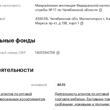
 налогового
Межрайонная инспекция Федеральной налог
службы № 17 по Челябинской области
вой
455038, Челябинская обл, Магнитогорск г, К
Маркса пр-кт, д 158, корп 1
ьные фонды
нный номер СФР
1401294739
еятельности
46.15
ОСНОВНОЙ
 агентов по оптовой
Деятельность агентов по оптовой
иверсальным ассортиментом
торговле мебелью, бытовыми тов
скобяными, ножевыми и прочими