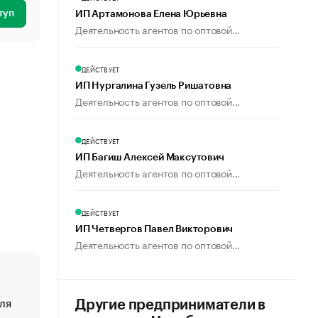
туп
ИП Артамонова Елена Юрьевна
Деятельность агентов по оптовой...
ДЕЙСТВУЕТ
ИП Нургалина Гузель Ришатовна
Деятельность агентов по оптовой...
ДЕЙСТВУЕТ
ИП Багиш Алексей Максутович
Деятельность агентов по оптовой...
ДЕЙСТВУЕТ
ИП Четвергов Павел Викторович
Деятельность агентов по оптовой...
ля
«От спорта тело стареет иначе». Как живет глава ко
Другие предприниматели в
создавшей GTA