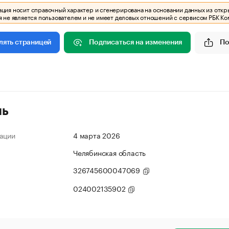
ия носит справочный характер и сгенерирована на основании данных из откр
 не является пользователем и не имеет деловых отношений с сервисом РБК Ко
Подписаться на изменения
По
лять страницей
ль
ации
4 марта 2026
Челябинская область
326745600047069
024002135902