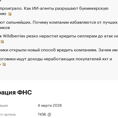
 проиграло. Как ИИ-агенты разрушают букмекерскую
рию
ют сильнейших. Почему компании избавляются от лучших
ников
к Wildberries резко нарастил кредиты селлерам до атак н
ики открыли новый способ вредить компаниям. Зачем им
оговики ищут доходы неработающих покупателей яхт и
р
рация ФНС
ации
4 марта 2026
го органа
7456