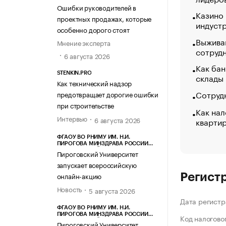
Ошибки руководителей в
Казино
проектных продажах, которые
индуст
особенно дорого стоят
Выжива
Мнение эксперта
сотруд
6 августа 2026
Как бан
STENKIN.PRO
склады
Как технический надзор
Сотрудн
предотвращает дорогие ошибки
при строительстве
Как нал
Интервью
6 августа 2026
кварти
ФГАОУ ВО РНИМУ ИМ. Н.И.
ПИРОГОВА МИНЗДРАВА РОССИИ
(ПИРОГОВСКИЙ УНИВЕРСИТЕТ)
Пироговский Университет
запускает всероссийскую
онлайн-акцию
Регист
Новость
5 августа 2026
Дата регистр
ФГАОУ ВО РНИМУ ИМ. Н.И.
ПИРОГОВА МИНЗДРАВА РОССИИ
Код налогово
(ПИРОГОВСКИЙ УНИВЕРСИТЕТ)
Пироговский Университет