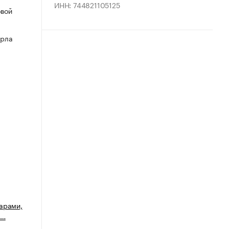
ИНН: 744821105125
овой
арла
арами,
 …