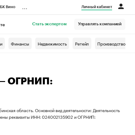
...
БК Вино
Личный кабинет
Стать экспертом
Управлять компанией
кте
азета
жи
Финансы
Недвижимость
Ретейл
Производство
 — ОГРНИП:
инская область. Основной вид деятельности: Деятельность
воены реквизиты ИНН: 024002135902 и ОГРНИП: