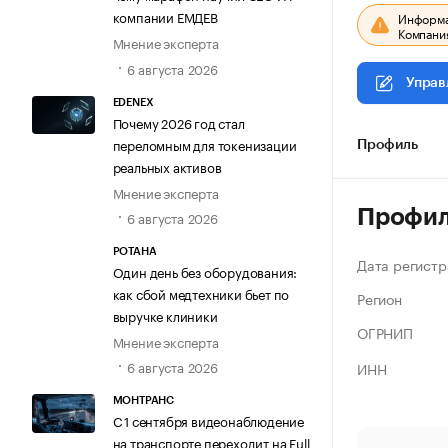
компании ЕМДЕВ
Информац
Компания
Мнение эксперта
6 августа 2026
Управ
EDENEX
Почему 2026 год стал
переломным для токенизации
Профиль
реальных активов
Мнение эксперта
Профи
6 августа 2026
РОТАНА
Дата регистр
Один день без оборудования:
как сбой медтехники бьет по
Регион
выручке клиники
ОГРНИП
Мнение эксперта
6 августа 2026
ИНН
МОНТРАНС
С 1 сентября видеонаблюдение
на транспорте переходит на Full