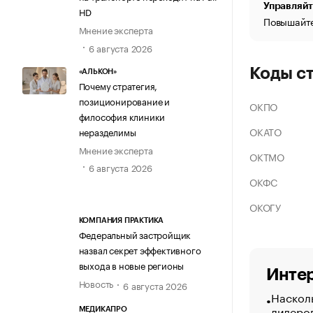
Управляйт
HD
Повышайте
Мнение эксперта
6 августа 2026
Коды с
«АЛЬКОН»
Почему стратегия,
позиционирование и
ОКПО
философия клиники
ОКАТО
неразделимы
Мнение эксперта
ОКТМО
6 августа 2026
ОКФС
ОКОГУ
КОМПАНИЯ ПРАКТИКА
Федеральный застройщик
назвал секрет эффективного
выхода в новые регионы
Интер
Новость
6 августа 2026
Насколь
лидеро
МЕДИКАПРО