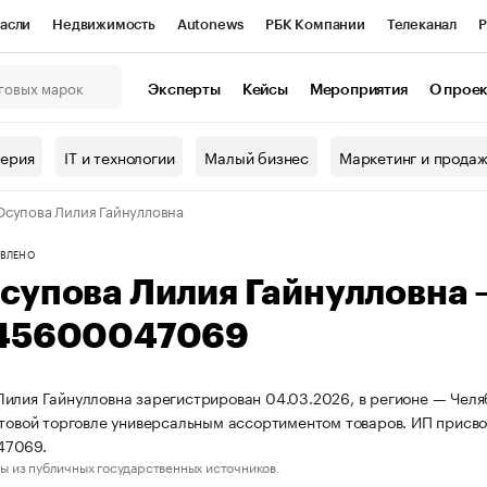
асли
Недвижимость
Autonews
РБК Компании
Телеканал
Р
К Курсы
РБК Life
Тренды
Визионеры
Национальные проекты
Эксперты
Кейсы
Мероприятия
О прое
онный клуб
Исследования
Кредитные рейтинги
Франшизы
Г
терия
IT и технологии
Малый бизнес
Маркетинг и прода
Проверка контрагентов
Политика
Экономика
Бизнес
супова Лилия Гайнулловна
ы
ВЛЕНО
супова Лилия Гайнулловна
45600047069
илия Гайнулловна зарегистрирован 04.03.2026, в регионе — Челяб
птовой торговле универсальным ассортиментом товаров. ИП прис
47069.
ы из публичных государственных источников.