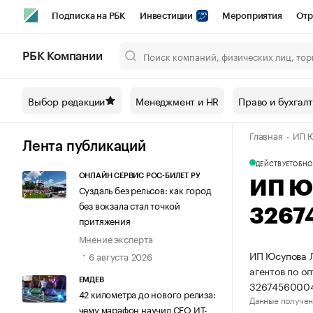
Подписка на РБК
Инвестиции
Мероприятия
Отр
Спорт
Школа управления РБК
РБК Образование
РБ
РБК Компании
Город
Стиль
Крипто
РБК Бизнес-среда
Дискусси
Выбор редакции
Менеджмент и HR
Право и бухгал
Спецпроекты СПб
Конференции СПб
Спецпроекты
Главная
ИП Ю
Технологии и медиа
Финансы
Рынок наличной валют
Лента публикаций
ДЕЙСТВУЕТ
ОБНО
ОНЛАЙН СЕРВИС РОС-БИЛЕТ РУ
ИП Ю
Суздаль без рельсов: как город
без вокзала стал точкой
3267
притяжения
Мнение эксперта
ИП Юсупова Л
6 августа 2026
агентов по о
ЕМДЕВ
3267456000
42 километра до нового релиза:
Данные получен
чему марафон научил СЕО ИТ-