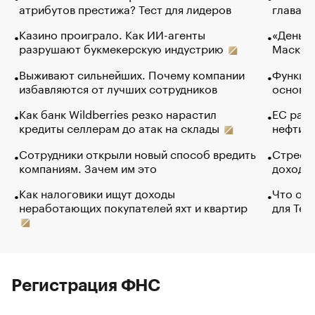
атрибутов престижа? Тест для лидеров
глава к
Казино проиграло. Как ИИ-агенты
«Деньги
разрушают букмекерскую индустрию
Маск в 
Выживают сильнейших. Почему компании
Функции
избавляются от лучших сотрудников
основ э
Как банк Wildberries резко нарастил
ЕС раз
кредиты селлерам до атак на склады
нефти —
Сотрудники открыли новый способ вредить
Стресс 
компаниям. Зачем им это
доходов
Как налоговики ищут доходы
Что обв
неработающих покупателей яхт и квартир
для Tel
Регистрация ФНС