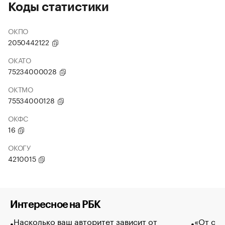
Коды статистики
ОКПО
2050442122
ОКАТО
75234000028
ОКТМО
75534000128
ОКФС
16
ОКОГУ
4210015
Интересное на РБК
Насколько ваш авторитет зависит от
«От спо