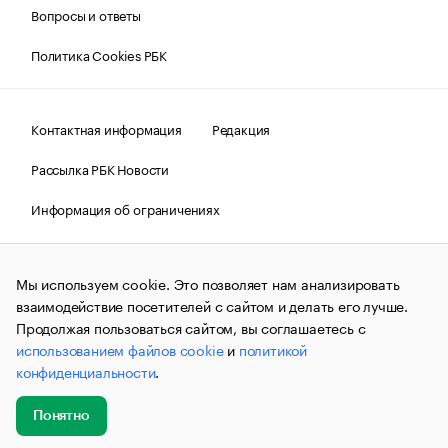
Вопросы и ответы
Политика Cookies РБК
Контактная информация
Редакция
Рассылка РБК Новости
Информация об ограничениях
Правовая информация
О соблюдении авторских прав
Мы используем cookie. Это позволяет нам анализировать
© АО «РОСБИЗНЕСКОНСАЛТИНГ»,
1995–2026.
Сообщения
и материалы информационного агентства «РБК»
взаимодействие посетителей с сайтом и делать его лучше.
(зарегистрировано Федеральной службой по надзору в сфере
Продолжая пользоваться сайтом, вы соглашаетесь с
связи, информационных технологий и массовых
использованием файлов cookie
и
политикой
коммуникаций (Роскомнадзор) 09.12.2015 за номером ИА
№ФС77-63848) сопровождаются пометкой «РБК». Отдельные
конфиденциальности
.
публикации могут содержать информацию,
не предназначенную для пользователей
до 18 лет.
companycardsfeedback@rbc.ru
Понятно
Добавить