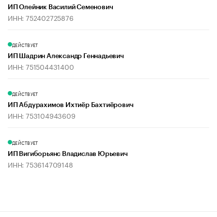
ИП Олейник Василий Семенович
ИНН: 752402725876
ДЕЙСТВУЕТ
ИП Шадрин Александр Геннадьевич
ИНН: 751504431400
ДЕЙСТВУЕТ
ИП Абдурахимов Ихтиёр Бахтиёрович
ИНН: 753104943609
ДЕЙСТВУЕТ
ИП Вигиборьянс Владислав Юрьевич
ИНН: 753614709148