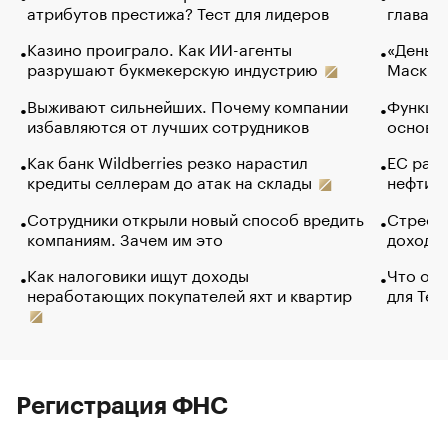
атрибутов престижа? Тест для лидеров
глава к
Казино проиграло. Как ИИ-агенты
«Деньги
разрушают букмекерскую индустрию
Маск в 
Выживают сильнейших. Почему компании
Функции
избавляются от лучших сотрудников
основ э
Как банк Wildberries резко нарастил
ЕС раз
кредиты селлерам до атак на склады
нефти —
Сотрудники открыли новый способ вредить
Стресс 
компаниям. Зачем им это
доходов
Как налоговики ищут доходы
Что обв
неработающих покупателей яхт и квартир
для Tel
Регистрация ФНС