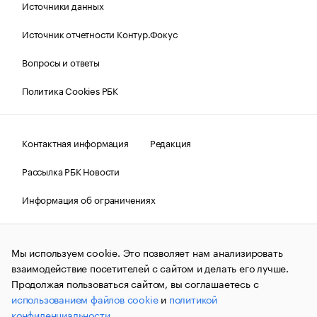
Источники данных
Источник отчетности Контур.Фокус
Вопросы и ответы
Политика Cookies РБК
Контактная информация
Редакция
Рассылка РБК Новости
Информация об ограничениях
Правовая информация
О соблюдении авторских прав
Мы используем cookie. Это позволяет нам анализировать
© АО «РОСБИЗНЕСКОНСАЛТИНГ»,
1995–2026.
Сообщения
и материалы информационного агентства «РБК»
взаимодействие посетителей с сайтом и делать его лучше.
(зарегистрировано Федеральной службой по надзору в сфере
Продолжая пользоваться сайтом, вы соглашаетесь с
связи, информационных технологий и массовых
использованием файлов cookie
и
политикой
коммуникаций (Роскомнадзор) 09.12.2015 за номером ИА
№ФС77-63848) сопровождаются пометкой «РБК». Отдельные
конфиденциальности
.