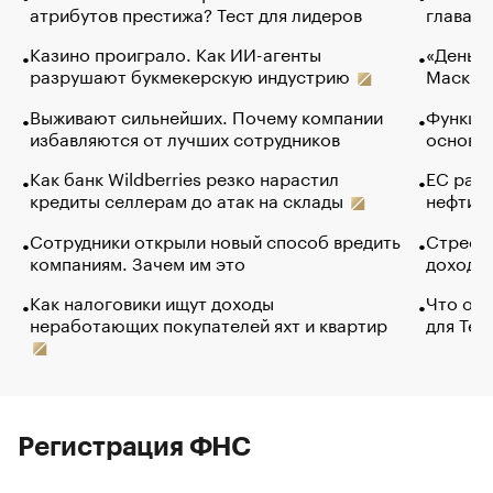
атрибутов престижа? Тест для лидеров
глава к
Казино проиграло. Как ИИ-агенты
«Деньги
разрушают букмекерскую индустрию
Маск в 
Выживают сильнейших. Почему компании
Функции
избавляются от лучших сотрудников
основ э
Как банк Wildberries резко нарастил
ЕС раз
кредиты селлерам до атак на склады
нефти —
Сотрудники открыли новый способ вредить
Стресс 
компаниям. Зачем им это
доходов
Как налоговики ищут доходы
Что обв
неработающих покупателей яхт и квартир
для Tel
Регистрация ФНС