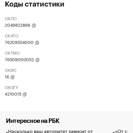
Коды статистики
ОКПО
2049822898
ОКАТО
76209554000
ОКТМО
76509000052
ОКФС
16
ОКОГУ
4210015
Интересное на РБК
Насколько ваш авторитет зависит от
«От спо