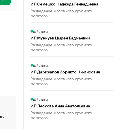
ИП Семешко Надежда Геннадьевна
Разведение молочного крупного
рогатого...
ДЕЙСТВУЕТ
ИП Мункуев Цырен Бадмаевич
Разведение молочного крупного
рогатого...
ДЕЙСТВУЕТ
ИП Дарижапов Зорикто Чингисович
Разведение молочного крупного
рогатого...
ДЕЙСТВУЕТ
ИП Лескова Анна Анатольевна
Разведение молочного крупного
ля
«От спорта тело стареет иначе». Как живет глава ко
рогатого...
создавшей GTA