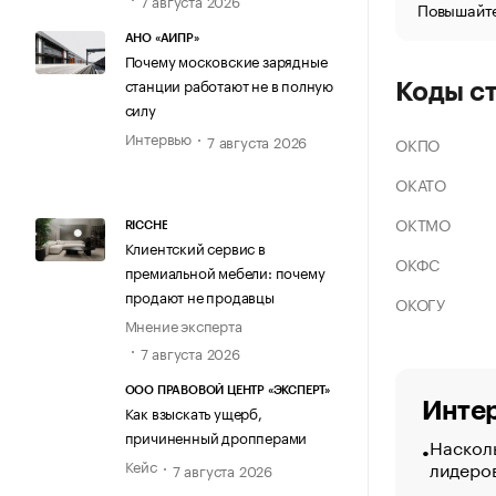
Повышайте
АНО «АИПР»
Почему московские зарядные
станции работают не в полную
Коды с
силу
Интервью
7 августа 2026
ОКПО
ОКАТО
ОКТМО
RICCHE
Клиентский сервис в
ОКФС
премиальной мебели: почему
продают не продавцы
ОКОГУ
Мнение эксперта
7 августа 2026
ООО ПРАВОВОЙ ЦЕНТР «ЭКСПЕРТ»
Интер
Как взыскать ущерб,
причиненный дропперами
Насколь
лидеро
Кейс
7 августа 2026