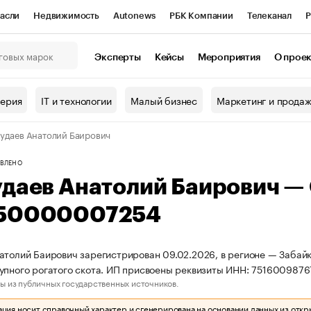
асли
Недвижимость
Autonews
РБК Компании
Телеканал
Р
К Курсы
РБК Life
Тренды
Визионеры
Национальные проекты
Эксперты
Кейсы
Мероприятия
О прое
онный клуб
Исследования
Кредитные рейтинги
Франшизы
Г
терия
IT и технологии
Малый бизнес
Маркетинг и прода
Проверка контрагентов
Политика
Экономика
Бизнес
удаев Анатолий Баирович
ы
ВЛЕНО
удаев Анатолий Баирович —
50000007254
атолий Баирович зарегистрирован 09.02.2026, в регионе — Забайк
упного рогатого скота. ИП присвоены реквизиты ИНН: 75160098
ы из публичных государственных источников.
ия носит справочный характер и сгенерирована на основании данных из откр