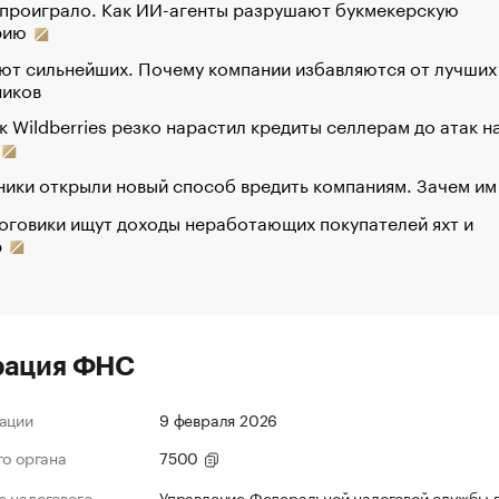
 проиграло. Как ИИ-агенты разрушают букмекерскую
рию
ют сильнейших. Почему компании избавляются от лучших
ников
к Wildberries резко нарастил кредиты селлерам до атак н
ики открыли новый способ вредить компаниям. Зачем им
оговики ищут доходы неработающих покупателей яхт и
р
рация ФНС
ации
9 февраля 2026
го органа
7500
 налогового
Управление Федеральной налоговой службы 