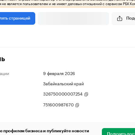
 не является пользователем и не имеет деловых отношений с сервисом РБК Ко
Под
лять страницей
ль
ации
9 февраля 2026
Забайкальский край
326750000007254
751600987670
е профилем бизнеса и публикуйте новости
Получить дос