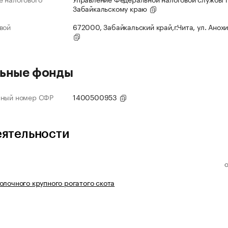
Забайкальскому краю
вой
672000, Забайкальский край,г.Чита, ул. Анохи
ьные фонды
нный номер СФР
1400500953
еятельности
олочного крупного рогатого скота