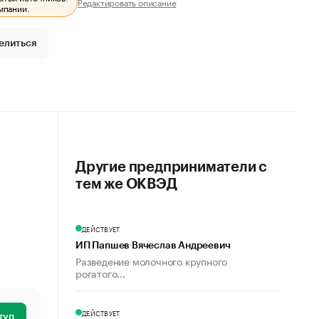
Редактировать описание
мпании.
елиться
Другие предприниматели с
тем же ОКВЭД
ДЕЙСТВУЕТ
ИП Папшев Вячеслав Андреевич
Разведение молочного крупного
рогатого...
ДЕЙСТВУЕТ
туп