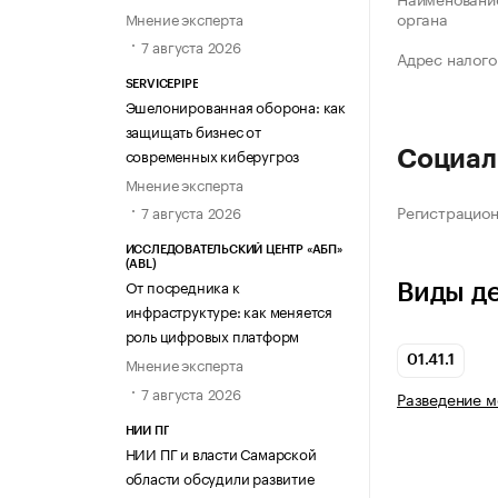
органа
Мнение эксперта
7 августа 2026
Адрес налого
SERVICEPIPE
Эшелонированная оборона: как
защищать бизнес от
современных киберугроз
Социал
Мнение эксперта
Регистрацио
7 августа 2026
ИССЛЕДОВАТЕЛЬСКИЙ ЦЕНТР «АБП»
(ABL)
От посредника к
Виды д
инфраструктуре: как меняется
роль цифровых платформ
01.41.1
Мнение эксперта
7 августа 2026
Разведение м
НИИ ПГ
НИИ ПГ и власти Самарской
области обсудили развитие