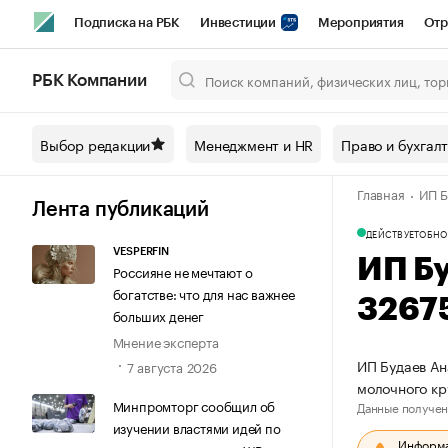
Подписка на РБК
Инвестиции
Мероприятия
Отр
Спорт
Школа управления РБК
РБК Образование
РБ
РБК Компании
Город
Стиль
Крипто
РБК Бизнес-среда
Дискусси
Выбор редакции
Менеджмент и HR
Право и бухгал
Спецпроекты СПб
Конференции СПб
Спецпроекты
Главная
ИП Б
Технологии и медиа
Финансы
Рынок наличной валют
Лента публикаций
ДЕЙСТВУЕТ
ОБНО
VESPERFIN
ИП Б
Россияне не мечтают о
богатстве: что для нас важнее
3267
больших денег
Мнение эксперта
ИП Будаев Ан
7 августа 2026
молочного кр
Минпромторг сообщил об
Данные получен
изучении властями идей по
Информац