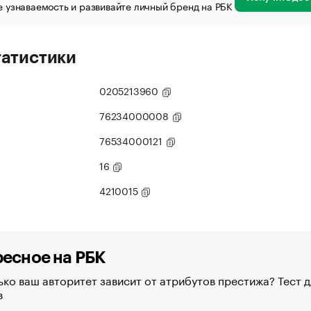
 узнаваемость и развивайте личный бренд на РБК
татистики
0205213960
76234000008
76534000121
16
4210015
есное на РБК
ко ваш авторитет зависит от атрибутов престижа? Тест д
в