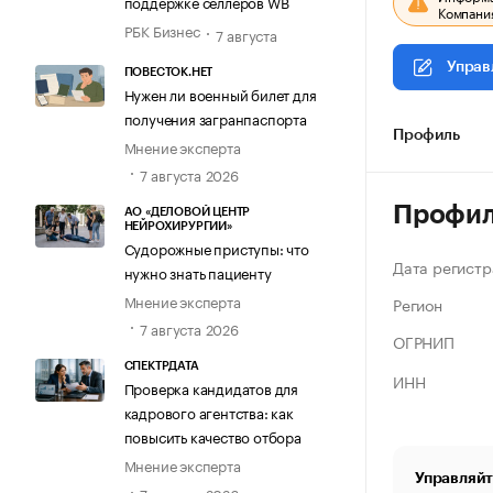
поддержке селлеров WB
Компания
РБК Бизнес
7 августа
Управ
ПОВЕСТОК.НЕТ
Нужен ли военный билет для
получения загранпаспорта
Профиль
Мнение эксперта
7 августа 2026
Профи
АО «ДЕЛОВОЙ ЦЕНТР
НЕЙРОХИРУРГИИ»
Судорожные приступы: что
Дата регистр
нужно знать пациенту
Мнение эксперта
Регион
7 августа 2026
ОГРНИП
СПЕКТРДАТА
ИНН
Проверка кандидатов для
кадрового агентства: как
повысить качество отбора
Мнение эксперта
Управляйт
7 августа 2026