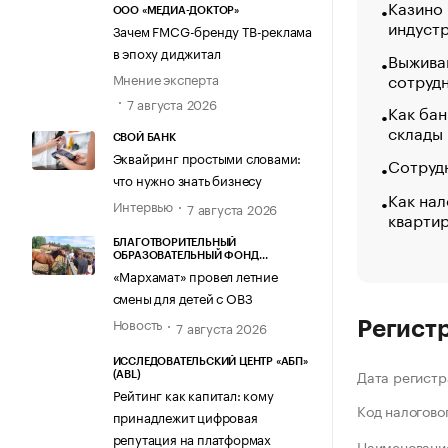
Казино
ООО «МЕДИА-ДОКТОР»
индуст
Зачем FMCG-бренду ТВ-реклама
в эпоху диджитал
Выжива
сотруд
Мнение эксперта
7 августа 2026
Как бан
склады
СВОЙ БАНК
Эквайринг простыми словами:
Сотрудн
что нужно знать бизнесу
Как нал
Интервью
7 августа 2026
кварти
БЛАГОТВОРИТЕЛЬНЫЙ
ОБРАЗОВАТЕЛЬНЫЙ ФОНД
«МАРХАМАТ»
«Мархамат» провел летние
смены для детей с ОВЗ
Новость
7 августа 2026
Регист
ИССЛЕДОВАТЕЛЬСКИЙ ЦЕНТР «АБП»
Дата регистр
(ABL)
Рейтинг как капитал: кому
Код налогово
принадлежит цифровая
репутация на платформах
Наименование