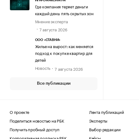
ИНФОМАКСИМУМ
Где компания теряет деньги
каждый день: пять скрытых зон
Мнение эксперта
7 августа 2026
ООО «СТАВНИ»
Жилье на вырост: как меняется
подход к покупке квартир для
детей
Новость
7 августа 2026
Все публикации
О проекте
Лента публикаций
Поделиться новостью на РБК
Эксперты
Получить пробный доступ
Выбор редакции
Корпоративная подписка РБК
Кейсы