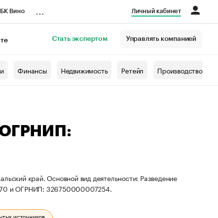
...
БК Вино
Личный кабинет
Стать экспертом
Управлять компанией
кте
азета
жи
Финансы
Недвижимость
Ретейл
Производство
 ОГРНИП:
альский край. Основной вид деятельности: Разведение
7670 и ОГРНИП: 326750000007254.
ытых источников.