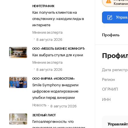
Компания
НЕФТЕТРАФИК
Как получить клиентов на
спецтехнику: находим лиды в
Управ
интернете
Мнение эксперта
Профиль
8 августа 2026
ООО «МЕБЕЛЬ БИЗНЕС КОМФОРТ»
Как выбрать стулья для кухни
Профи
Мнение эксперта
Дата регистр
8 августа 2026
Регион
ООО ФИРМА «НОВОСТОМ»
Smile Symphony внедрили
ОГРНИП
цифровое моделирование
улыбки перед винирами
ИНН
Новость
8 августа 2026
ЗЕЛЁНЫЙ ЛИСТ
Гипоаллергенность: что
Управляйт
скрывается за модным словом