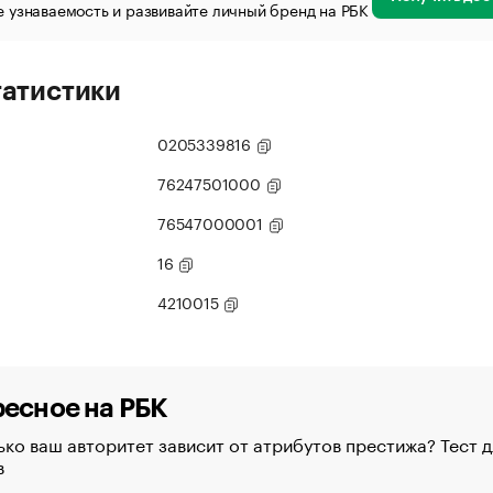
 узнаваемость и развивайте личный бренд на РБК
татистики
0205339816
76247501000
76547000001
16
4210015
есное на РБК
ко ваш авторитет зависит от атрибутов престижа? Тест д
в