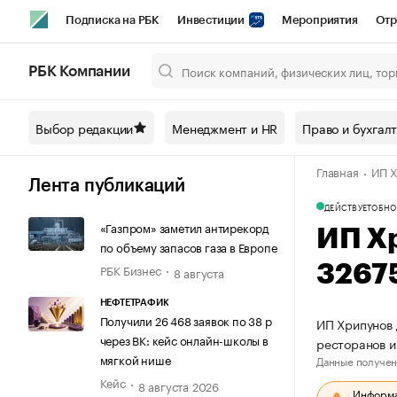
Подписка на РБК
Инвестиции
Мероприятия
Отр
Спорт
Школа управления РБК
РБК Образование
РБ
РБК Компании
Город
Стиль
Крипто
РБК Бизнес-среда
Дискусси
Выбор редакции
Менеджмент и HR
Право и бухгал
Спецпроекты СПб
Конференции СПб
Спецпроекты
Главная
ИП Х
Технологии и медиа
Финансы
Рынок наличной валют
Лента публикаций
ДЕЙСТВУЕТ
ОБНО
«Газпром» заметил антирекорд
ИП Х
по объему запасов газа в Европе
РБК Бизнес
3267
8 августа
НЕФТЕТРАФИК
Получили 26 468 заявок по 38 р
ИП Хрипунов 
через ВК: кейс онлайн-школы в
ресторанов и
мягкой нише
Данные получен
Кейс
8 августа 2026
Информац