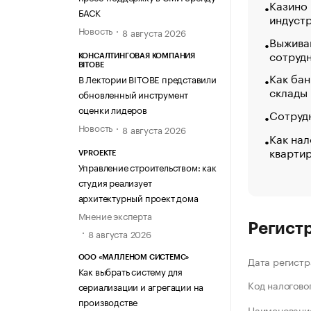
Казино
БАСК
индуст
Новость
8 августа 2026
Выжива
сотруд
КОНСАЛТИНГОВАЯ КОМПАНИЯ
BITOBE
Как бан
В Лектории BITOBE представили
склады
обновленный инструмент
оценки лидеров
Сотрудн
Новость
8 августа 2026
Как нал
кварти
VPROEKTE
Управление строительством: как
студия реализует
архитектурный проект дома
Мнение эксперта
Регист
8 августа 2026
ООО «МАЛЛЕНОМ СИСТЕМС»
Дата регистр
Как выбрать систему для
Код налогово
сериализации и агрегации на
производстве
Наименование