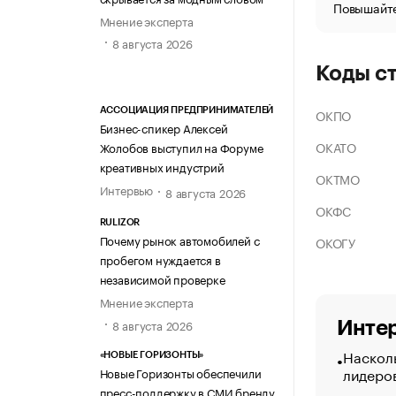
Повышайте
Мнение эксперта
8 августа 2026
Коды с
ОКПО
АССОЦИАЦИЯ ПРЕДПРИНИМАТЕЛЕЙ
Бизнес-спикер Алексей
ОКАТО
Жолобов выступил на Форуме
креативных индустрий
ОКТМО
Интервью
8 августа 2026
ОКФС
RULIZOR
Почему рынок автомобилей с
ОКОГУ
пробегом нуждается в
независимой проверке
Мнение эксперта
8 августа 2026
Интер
Насколь
«НОВЫЕ ГОРИЗОНТЫ»
лидеро
Новые Горизонты обеспечили
пресс-поддержку в СМИ бренду