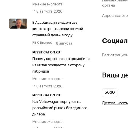
Мнение эксперта
органа
8 августа 2026
Адрес налого
В Ассоциации владельцев
кинотеатров назвали «самый
страшный день» в году
Социал
РБК Бизнес
8 августа
RUSSIFICATION.RU
Регистрацио
Почему спрос на электромобили
из Китая смещается в сторону
гибридов
Виды д
Мнение эксперта
8 августа 2026
56.10
RUSSIFICATION.RU
Как Volkswagen вернулся на
Деятельность
российский рынок без единого
дилера
Мнение эксперта