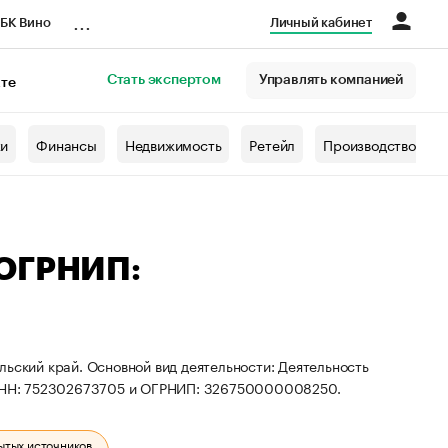
...
БК Вино
Личный кабинет
Стать экспертом
Управлять компанией
кте
азета
жи
Финансы
Недвижимость
Ретейл
Производство
 ОГРНИП:
льский край. Основной вид деятельности: Деятельность
ы ИНН: 752302673705 и ОГРНИП: 326750000008250.
ытых источников.