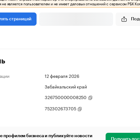
 не является пользователем и не имеет деловых отношений с сервисом РБК Ко
Под
лять страницей
ль
ации
12 февраля 2026
Забайкальский край
326750000008250
752302673705
е профилем бизнеса и публикуйте новости
Получить дос