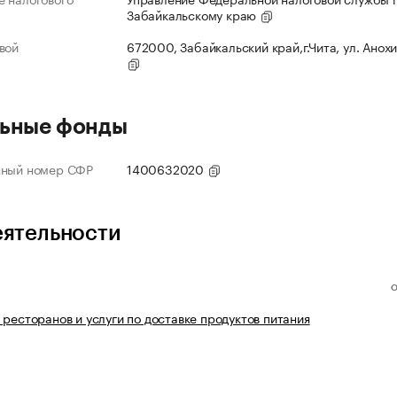
Забайкальскому краю
вой
672000, Забайкальский край,г.Чита, ул. Анохи
ьные фонды
нный номер СФР
1400632020
еятельности
 ресторанов и услуги по доставке продуктов питания