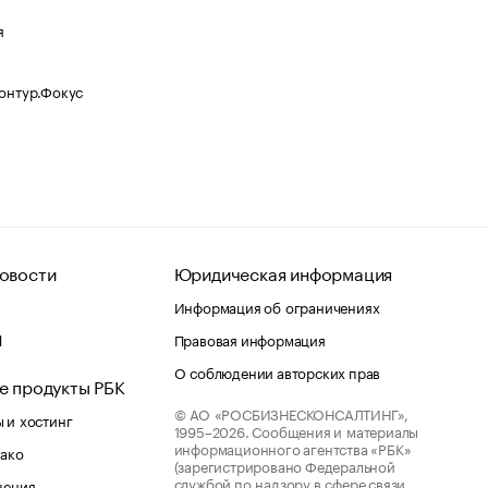
я
Контур.Фокус
овости
Юридическая информация
Информация об ограничениях
d
Правовая информация
О соблюдении авторских прав
е продукты РБК
© АО «РОСБИЗНЕСКОНСАЛТИНГ»,
 и хостинг
1995–2026.
Сообщения и материалы
информационного агентства «РБК»
лако
(зарегистрировано Федеральной
службой по надзору в сфере связи,
шения