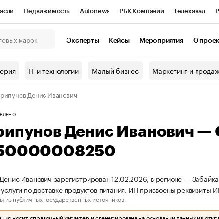
асли
Недвижимость
Autonews
РБК Компании
Телеканал
Р
К Курсы
РБК Life
Тренды
Визионеры
Национальные проекты
Эксперты
Кейсы
Мероприятия
О прое
онный клуб
Исследования
Кредитные рейтинги
Франшизы
Г
терия
IT и технологии
Малый бизнес
Маркетинг и прода
Проверка контрагентов
Политика
Экономика
Бизнес
рипунов Денис Иванович
ы
ВЛЕНО
рипунов Денис Иванович —
50000008250
Денис Иванович зарегистрирован 12.02.2026, в регионе — Забайка
 услуги по доставке продуктов питания. ИП присвоены реквизит
ы из публичных государственных источников.
ия носит справочный характер и сгенерирована на основании данных из откр