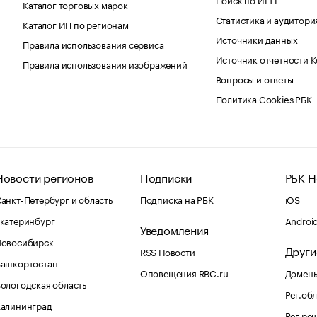
Каталог торговых марок
Статистика и аудитори
Каталог ИП по регионам
Источники данных
Правила использования сервиса
Источник отчетности 
Правила использования изображений
Вопросы и ответы
Политика Cookies РБК
Новости регионов
Подписки
РБК Н
анкт-Петербург и область
Подписка на РБК
iOS
катеринбург
Androi
Уведомления
Новосибирск
Други
RSS Новости
Башкортостан
Оповещения RBC.ru
Домены
ологодская область
Рег.об
Калининград
Рег.ре