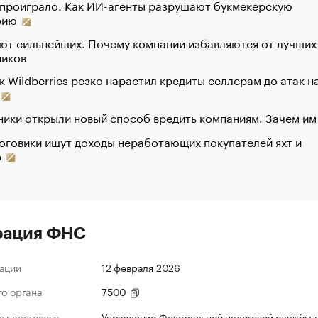
 проиграло. Как ИИ-агенты разрушают букмекерскую
рию
ют сильнейших. Почему компании избавляются от лучших
ников
к Wildberries резко нарастил кредиты селлерам до атак н
ики открыли новый способ вредить компаниям. Зачем им
оговики ищут доходы неработающих покупателей яхт и
р
рация ФНС
ации
12 февраля 2026
го органа
7500
 налогового
Управление Федеральной налоговой службы 