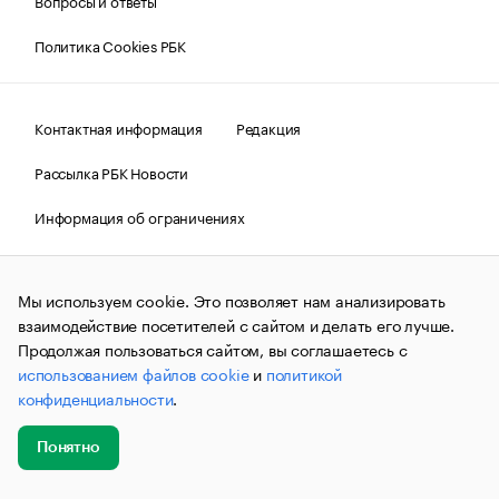
Вопросы и ответы
Политика Cookies РБК
Контактная информация
Редакция
Рассылка РБК Новости
Информация об ограничениях
Правовая информация
О соблюдении авторских прав
Мы используем cookie. Это позволяет нам анализировать
© АО «РОСБИЗНЕСКОНСАЛТИНГ»,
1995–2026.
Сообщения
и материалы информационного агентства «РБК»
взаимодействие посетителей с сайтом и делать его лучше.
(зарегистрировано Федеральной службой по надзору в сфере
Продолжая пользоваться сайтом, вы соглашаетесь с
связи, информационных технологий и массовых
использованием файлов cookie
и
политикой
коммуникаций (Роскомнадзор) 09.12.2015 за номером ИА
№ФС77-63848) сопровождаются пометкой «РБК». Отдельные
конфиденциальности
.
публикации могут содержать информацию,
не предназначенную для пользователей
до 18 лет.
companycardsfeedback@rbc.ru
Понятно
Добавить
Главное
Эксперты
Кейсы
Мероприятия
новость