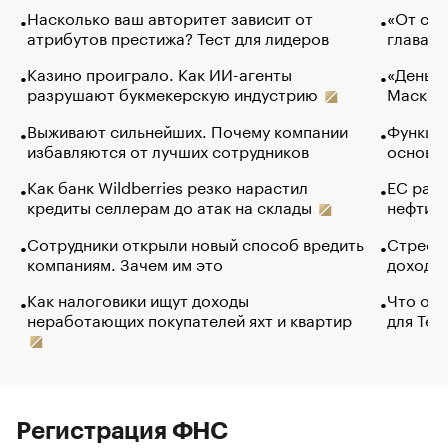
Насколько ваш авторитет зависит от
«От спо
атрибутов престижа? Тест для лидеров
глава к
Казино проиграло. Как ИИ-агенты
«Деньги
разрушают букмекерскую индустрию
Маск в 
Выживают сильнейших. Почему компании
Функции
избавляются от лучших сотрудников
основ э
Как банк Wildberries резко нарастил
ЕС раз
кредиты селлерам до атак на склады
нефти —
Сотрудники открыли новый способ вредить
Стресс 
компаниям. Зачем им это
доходов
Как налоговики ищут доходы
Что обв
неработающих покупателей яхт и квартир
для Tel
Регистрация ФНС